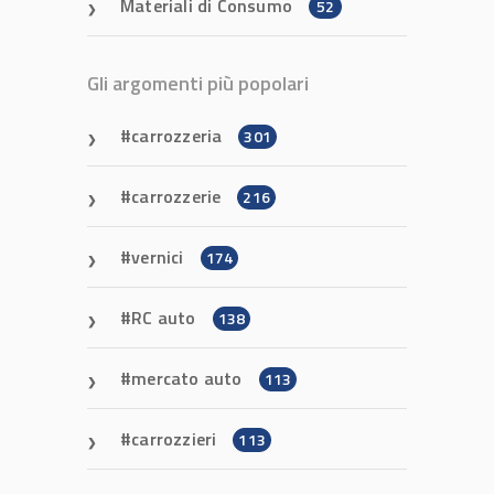
Materiali di Consumo
52
Gli argomenti più popolari
carrozzeria
301
carrozzerie
216
vernici
174
RC auto
138
mercato auto
113
carrozzieri
113