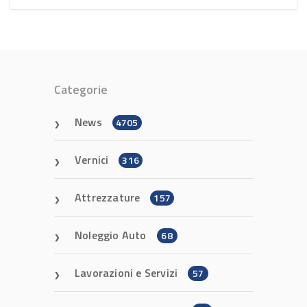
Categorie
News
4705
Vernici
316
Attrezzature
157
Noleggio Auto
68
Lavorazioni e Servizi
57