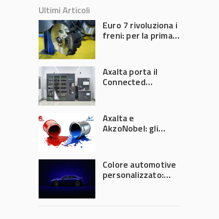
Ultimi Articoli
Euro 7 rivoluziona i
freni: per la prima
volta l’Europa
limita le emissioni
generate dalla
Axalta porta il
frenata
Connected
Refinish
Ecosystem ad
Automechanika
Axalta e
Frankfurt 2026
AkzoNobel: gli
azionisti approvano
la fusione
Colore automotive
personalizzato:
quando la
verniciatura
diventa ingegneria
di precisione