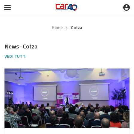
Home
Cotza
❯
News · Cotza
VEDI TUTTI