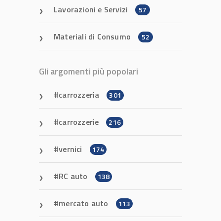
Lavorazioni e Servizi
57
Materiali di Consumo
52
Gli argomenti più popolari
carrozzeria
301
carrozzerie
216
vernici
174
RC auto
138
mercato auto
113