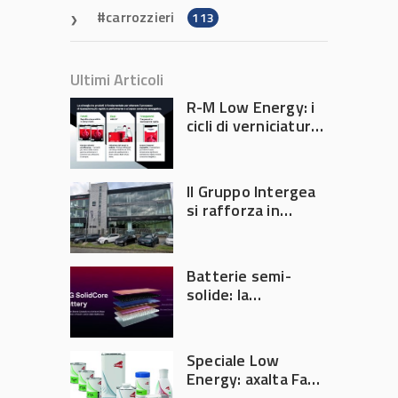
carrozzieri
113
Ultimi Articoli
R-M Low Energy: i
cicli di verniciatura
che riducono
consumi energetici,
tempi e costi in
Il Gruppo Intergea
carrozzeria
si rafforza in
Lombardia
Batterie semi-
solide: la
tecnologia che
potrebbe
accelerare la
Speciale Low
rivoluzione
Energy: axalta Fast
dell’auto elettrica
Cure Low Energy: la