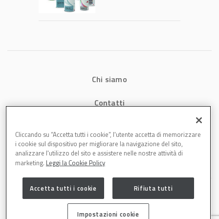
tecnologia che
riduce consumi
energetici e
aumenta la
produttività in
carrozzeria
Chi siamo
Contatti
Privacy
Cliccando su “Accetta tutti i cookie”, l'utente accetta di memorizzare
i cookie sul dispositivo per migliorare la navigazione del sito,
Cookies
analizzare l'utilizzo del sito e assistere nelle nostre attività di
marketing.
Leggi la Cookie Policy
Accetta tutti i cookie
Rifiuta tutti
Impostazioni cookie