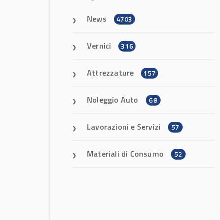
News
4703
Vernici
316
Attrezzature
157
Noleggio Auto
68
Lavorazioni e Servizi
57
Materiali di Consumo
52