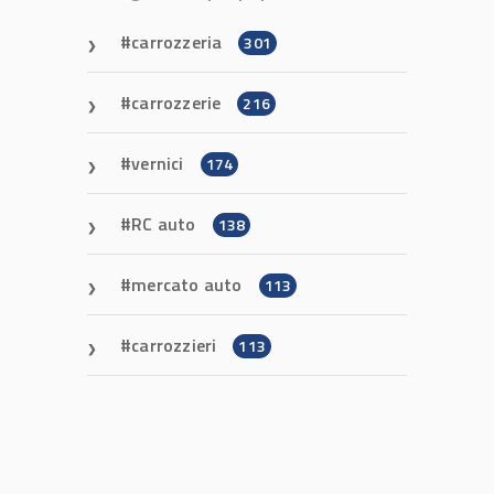
carrozzeria
301
carrozzerie
216
vernici
174
RC auto
138
mercato auto
113
carrozzieri
113