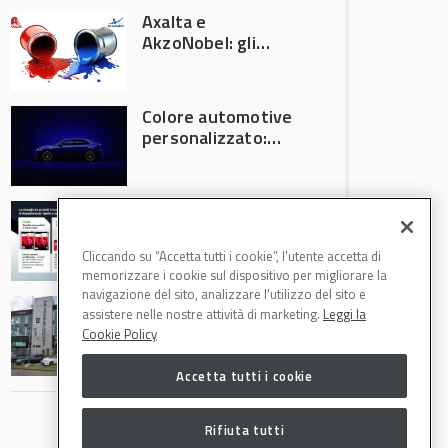
Axalta e
AkzoNobel: gli
azionisti approvano
la fusione
Colore automotive
personalizzato:
quando la
verniciatura
diventa ingegneria
R-M Low Energy: i
di precisione
cicli di verniciatura
che riducono
Cliccando su “Accetta tutti i cookie”, l'utente accetta di
consumi energetici,
memorizzare i cookie sul dispositivo per migliorare la
tempi e costi in
navigazione del sito, analizzare l'utilizzo del sito e
Il Gruppo Intergea
carrozzeria
assistere nelle nostre attività di marketing.
Leggi la
si rafforza in
Cookie Policy
Lombardia
Accetta tutti i cookie
Rifiuta tutti