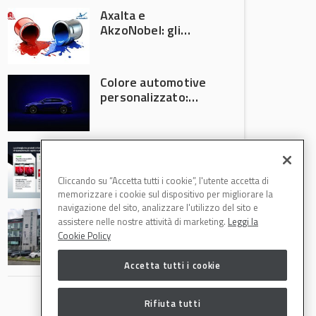
Axalta e
AkzoNobel: gli
azionisti approvano
la fusione
Colore automotive
personalizzato:
quando la
verniciatura
diventa ingegneria
R-M Low Energy: i
di precisione
cicli di verniciatura
che riducono
Cliccando su “Accetta tutti i cookie”, l'utente accetta di
consumi energetici,
memorizzare i cookie sul dispositivo per migliorare la
tempi e costi in
navigazione del sito, analizzare l'utilizzo del sito e
Il Gruppo Intergea
carrozzeria
assistere nelle nostre attività di marketing.
Leggi la
si rafforza in
Cookie Policy
Lombardia
Accetta tutti i cookie
Rifiuta tutti