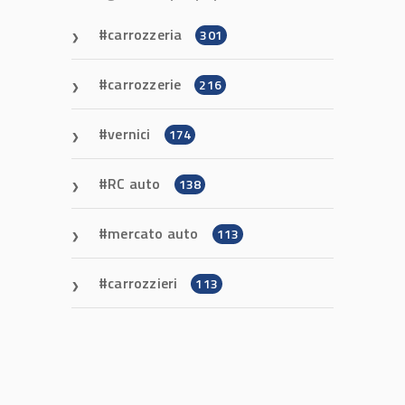
carrozzeria
301
carrozzerie
216
vernici
174
RC auto
138
mercato auto
113
carrozzieri
113