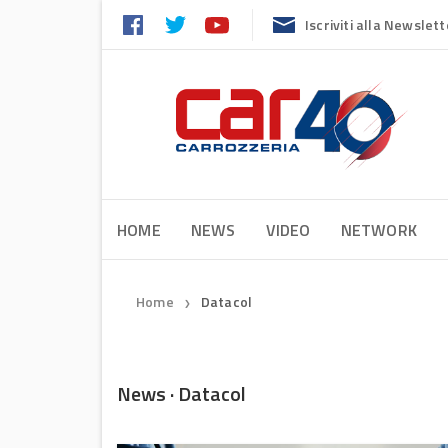
Iscriviti alla Newslett
HOME
NEWS
VIDEO
NETWORK
Home
Datacol
❯
News · Datacol