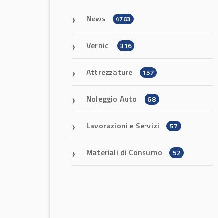
News
4703
Vernici
316
Attrezzature
157
Noleggio Auto
68
Lavorazioni e Servizi
57
Materiali di Consumo
52