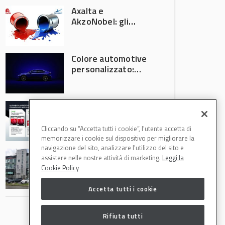
Axalta e
AkzoNobel: gli
azionisti approvano
la fusione
Colore automotive
personalizzato:
quando la
verniciatura
diventa ingegneria
R-M Low Energy: i
di precisione
cicli di verniciatura
che riducono
Cliccando su “Accetta tutti i cookie”, l'utente accetta di
consumi energetici,
memorizzare i cookie sul dispositivo per migliorare la
tempi e costi in
navigazione del sito, analizzare l'utilizzo del sito e
Il Gruppo Intergea
carrozzeria
assistere nelle nostre attività di marketing.
Leggi la
si rafforza in
Cookie Policy
Lombardia
Accetta tutti i cookie
Rifiuta tutti