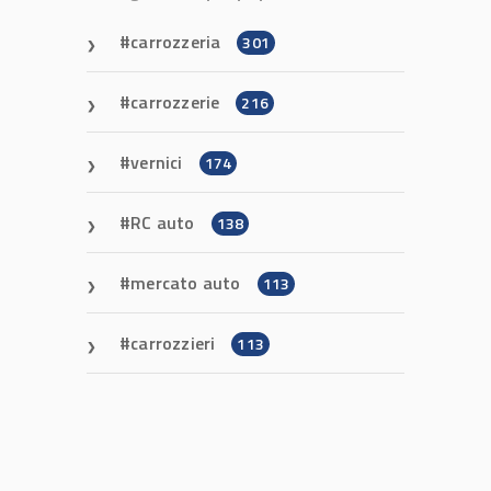
carrozzeria
301
carrozzerie
216
vernici
174
RC auto
138
mercato auto
113
carrozzieri
113