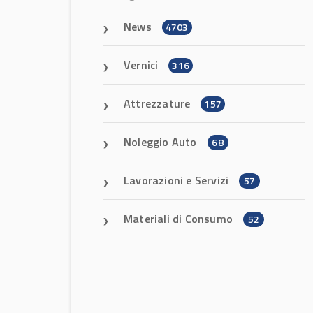
News
4703
Vernici
316
Attrezzature
157
Noleggio Auto
68
Lavorazioni e Servizi
57
Materiali di Consumo
52