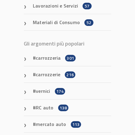
Lavorazioni e Servizi
57
Materiali di Consumo
52
Gli argomenti più popolari
carrozzeria
301
carrozzerie
216
vernici
174
RC auto
138
mercato auto
113