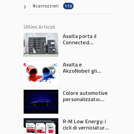
carrozzieri
113
Ultimi Articoli
Axalta porta il
Connected
Refinish
Ecosystem ad
Automechanika
Axalta e
Frankfurt 2026
AkzoNobel: gli
azionisti approvano
la fusione
Colore automotive
personalizzato:
quando la
verniciatura
diventa ingegneria
R-M Low Energy: i
di precisione
cicli di verniciatura
che riducono