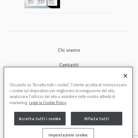
consumi energetici,
tempi e costi in
carrozzeria
Chi siamo
Contatti
Privacy
Cliccando su “Accetta tutti i cookie”, l'utente accetta di memorizzare
i cookie sul dispositivo per migliorare la navigazione del sito,
Cookies
analizzare l'utilizzo del sito e assistere nelle nostre attività di
marketing.
Leggi la Cookie Policy
Accetta tutti i cookie
Rifiuta tutti
Impostazioni cookie