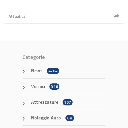
Attualità
Categorie
News
4704
Vernici
316
Attrezzature
157
Noleggio Auto
68