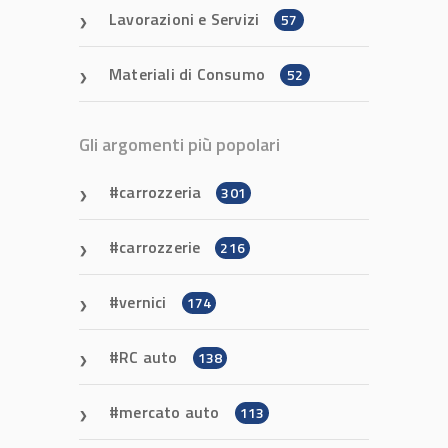
Lavorazioni e Servizi
57
Materiali di Consumo
52
Gli argomenti più popolari
carrozzeria
301
carrozzerie
216
vernici
174
RC auto
138
mercato auto
113