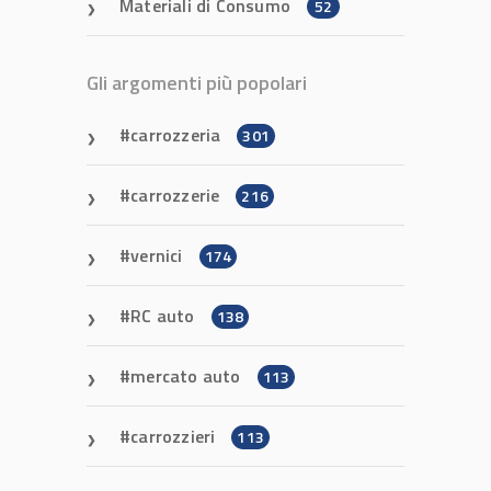
Materiali di Consumo
52
Gli argomenti più popolari
carrozzeria
301
carrozzerie
216
vernici
174
RC auto
138
mercato auto
113
carrozzieri
113