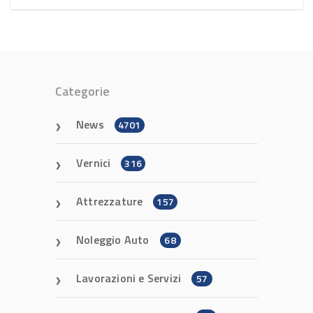
Categorie
News
4701
Vernici
316
Attrezzature
157
Noleggio Auto
68
Lavorazioni e Servizi
57