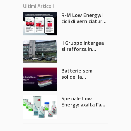
Ultimi Articoli
R-M Low Energy: i
cicli di verniciatura
che riducono
consumi energetici,
tempi e costi in
Il Gruppo Intergea
carrozzeria
si rafforza in
Lombardia
Batterie semi-
solide: la
tecnologia che
potrebbe
accelerare la
Speciale Low
rivoluzione
Energy: axalta Fast
dell’auto elettrica
Cure Low Energy: la
tecnologia che
riduce consumi
energetici e