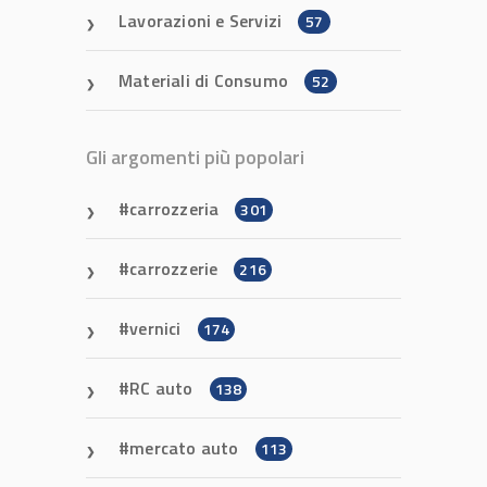
Lavorazioni e Servizi
57
Materiali di Consumo
52
Gli argomenti più popolari
carrozzeria
301
carrozzerie
216
vernici
174
RC auto
138
mercato auto
113