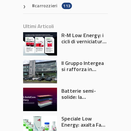
carrozzieri
113
Ultimi Articoli
R-M Low Energy: i
cicli di verniciatura
che riducono
consumi energetici,
tempi e costi in
Il Gruppo Intergea
carrozzeria
si rafforza in
Lombardia
Batterie semi-
solide: la
tecnologia che
potrebbe
accelerare la
Speciale Low
rivoluzione
Energy: axalta Fast
dell’auto elettrica
Cure Low Energy: la