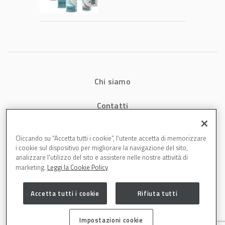
tecnologia che
riduce consumi
energetici e
aumenta la
produttività in
carrozzeria
Chi siamo
Contatti
Privacy
Cliccando su “Accetta tutti i cookie”, l'utente accetta di memorizzare
i cookie sul dispositivo per migliorare la navigazione del sito,
Cookies
analizzare l'utilizzo del sito e assistere nelle nostre attività di
marketing.
Leggi la Cookie Policy
Accetta tutti i cookie
Rifiuta tutti
Impostazioni cookie