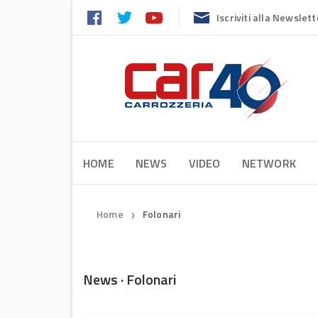
Iscriviti alla Newslett
HOME
NEWS
VIDEO
NETWORK
Home
Folonari
❯
News · Folonari