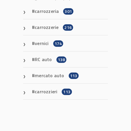
carrozzeria
301
carrozzerie
216
vernici
174
RC auto
138
mercato auto
113
carrozzieri
113