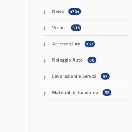
News
4704
Vernici
316
Attrezzature
157
Noleggio Auto
68
Lavorazioni e Servizi
57
Materiali di Consumo
52