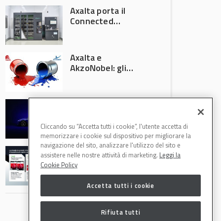
Axalta porta il
Connected
Refinish
Ecosystem ad
Automechanika
Axalta e
Frankfurt 2026
AkzoNobel: gli
azionisti approvano
la fusione
Colore automotive
personalizzato:
quando la
Cliccando su “Accetta tutti i cookie”, l'utente accetta di
verniciatura
memorizzare i cookie sul dispositivo per migliorare la
diventa ingegneria
navigazione del sito, analizzare l'utilizzo del sito e
R-M Low Energy: i
di precisione
assistere nelle nostre attività di marketing.
Leggi la
cicli di verniciatura
Cookie Policy
che riducono
consumi energetici,
Accetta tutti i cookie
tempi e costi in
carrozzeria
Rifiuta tutti