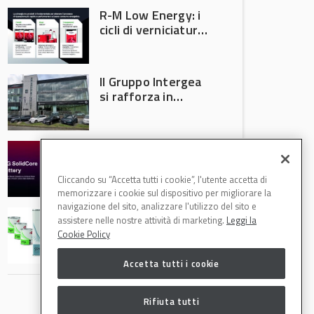
R-M Low Energy: i
cicli di verniciatura
che riducono
consumi energetici,
tempi e costi in
Il Gruppo Intergea
carrozzeria
si rafforza in
Lombardia
Batterie semi-
solide: la
tecnologia che
Cliccando su “Accetta tutti i cookie”, l'utente accetta di
potrebbe
memorizzare i cookie sul dispositivo per migliorare la
accelerare la
navigazione del sito, analizzare l'utilizzo del sito e
Speciale Low
rivoluzione
assistere nelle nostre attività di marketing.
Leggi la
Energy: axalta Fast
dell’auto elettrica
Cookie Policy
Cure Low Energy: la
tecnologia che
Accetta tutti i cookie
riduce consumi
energetici e
aumenta la
Rifiuta tutti