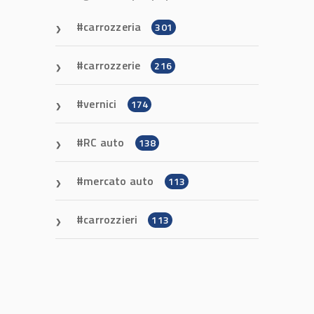
carrozzeria
301
carrozzerie
216
vernici
174
RC auto
138
mercato auto
113
carrozzieri
113