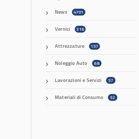
News
4701
Vernici
316
Attrezzature
157
Noleggio Auto
68
Lavorazioni e Servizi
57
Materiali di Consumo
52