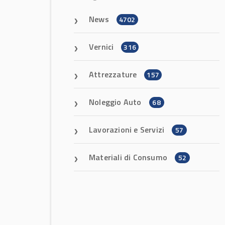
News
4702
Vernici
316
Attrezzature
157
Noleggio Auto
68
Lavorazioni e Servizi
57
Materiali di Consumo
52