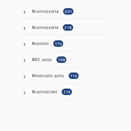
carrozzeria
301
carrozzerie
216
vernici
174
RC auto
138
mercato auto
113
carrozzieri
113