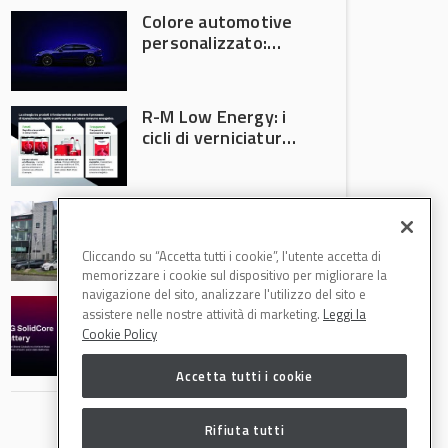
Colore automotive
personalizzato:
quando la
verniciatura
diventa ingegneria
R-M Low Energy: i
di precisione
cicli di verniciatura
che riducono
consumi energetici,
tempi e costi in
Il Gruppo Intergea
carrozzeria
si rafforza in
Lombardia
Cliccando su “Accetta tutti i cookie”, l'utente accetta di
memorizzare i cookie sul dispositivo per migliorare la
navigazione del sito, analizzare l'utilizzo del sito e
Batterie semi-
assistere nelle nostre attività di marketing.
Leggi la
solide: la
Cookie Policy
tecnologia che
potrebbe
Accetta tutti i cookie
accelerare la
rivoluzione
dell’auto elettrica
Rifiuta tutti