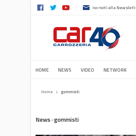
Iscriviti alla Newslett
HOME
NEWS
VIDEO
NETWORK
Home
gommisti
❯
News · gommisti