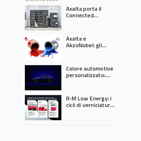
Axalta porta il
Connected
Refinish
Ecosystem ad
Automechanika
Axalta e
Frankfurt 2026
AkzoNobel: gli
azionisti approvano
la fusione
Colore automotive
personalizzato:
quando la
verniciatura
diventa ingegneria
R-M Low Energy: i
di precisione
cicli di verniciatura
che riducono
consumi energetici,
tempi e costi in
carrozzeria