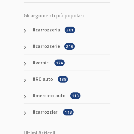
Gli argomenti più popolari
carrozzeria
301
carrozzerie
216
vernici
174
RC auto
138
mercato auto
113
carrozzieri
113
Ultimi Articoli