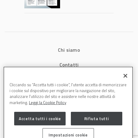
consumi energetici,
tempi e costi in
carrozzeria
Chi siamo
Contatti
Privacy
Cliccando su “Accetta tutti i cookie”, l'utente accetta di memorizzare
i cookie sul dispositivo per migliorare la navigazione del sito,
Cookies
analizzare l'utilizzo del sito e assistere nelle nostre attività di
marketing.
Leggi la Cookie Policy
Accetta tutti i cookie
Rifiuta tutti
Impostazioni cookie