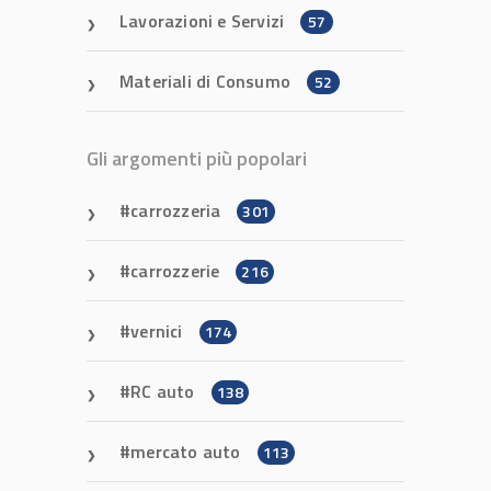
Lavorazioni e Servizi
57
Materiali di Consumo
52
Gli argomenti più popolari
carrozzeria
301
carrozzerie
216
vernici
174
RC auto
138
mercato auto
113