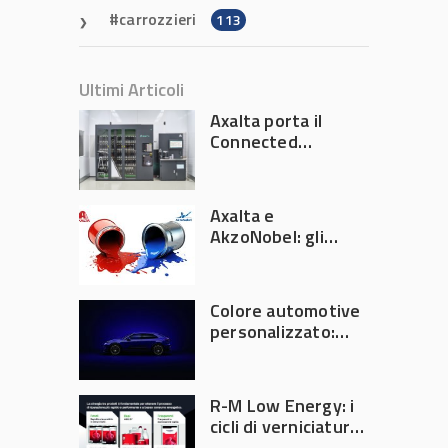
carrozzieri
113
Ultimi Articoli
Axalta porta il
Connected
Refinish
Ecosystem ad
Automechanika
Axalta e
Frankfurt 2026
AkzoNobel: gli
azionisti approvano
la fusione
Colore automotive
personalizzato:
quando la
verniciatura
diventa ingegneria
R-M Low Energy: i
di precisione
cicli di verniciatura
che riducono