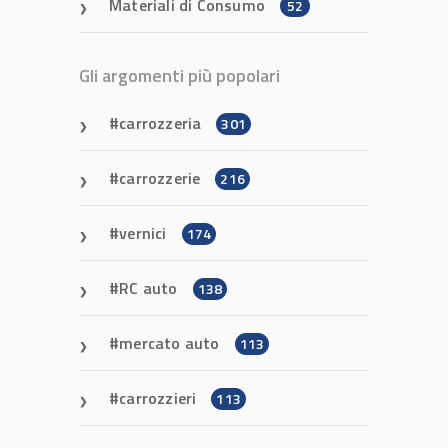
Materiali di Consumo
52
Gli argomenti più popolari
carrozzeria
301
carrozzerie
216
vernici
174
RC auto
138
mercato auto
113
carrozzieri
113