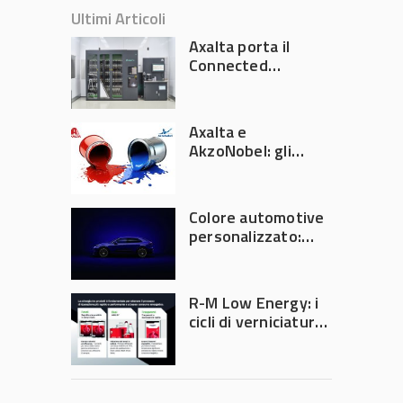
Ultimi Articoli
Axalta porta il
Connected
Refinish
Ecosystem ad
Automechanika
Axalta e
Frankfurt 2026
AkzoNobel: gli
azionisti approvano
la fusione
Colore automotive
personalizzato:
quando la
verniciatura
diventa ingegneria
R-M Low Energy: i
di precisione
cicli di verniciatura
che riducono
consumi energetici,
tempi e costi in
carrozzeria