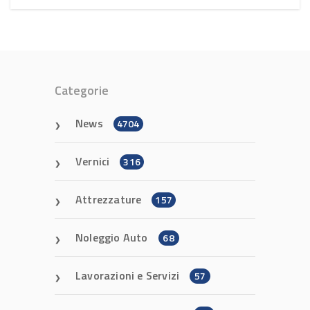
Categorie
News
4704
Vernici
316
Attrezzature
157
Noleggio Auto
68
Lavorazioni e Servizi
57