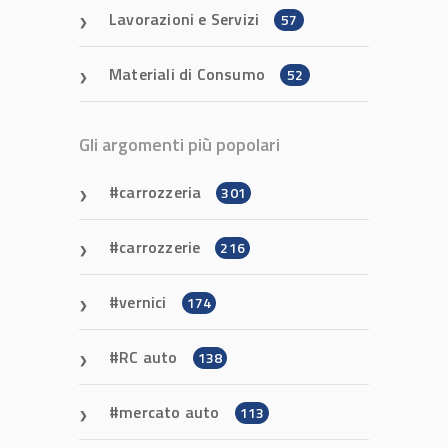
Lavorazioni e Servizi
57
Materiali di Consumo
52
Gli argomenti più popolari
carrozzeria
301
carrozzerie
216
vernici
174
RC auto
138
mercato auto
113