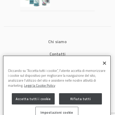
tecnologia che
riduce consumi
energetici e
aumenta la
produttività in
carrozzeria
Chi siamo
Contatti
Privacy
Cliccando su “Accetta tutti i cookie”, l'utente accetta di memorizzare
i cookie sul dispositivo per migliorare la navigazione del sito,
Cookies
analizzare l'utilizzo del sito e assistere nelle nostre attività di
marketing.
Leggi la Cookie Policy
Accetta tutti i cookie
Rifiuta tutti
Impostazioni cookie