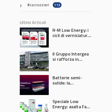
carrozzieri
113
Ultimi Articoli
R-M Low Energy: i
cicli di verniciatura
che riducono
consumi energetici,
tempi e costi in
Il Gruppo Intergea
carrozzeria
si rafforza in
Lombardia
Batterie semi-
solide: la
tecnologia che
potrebbe
accelerare la
Speciale Low
rivoluzione
Energy: axalta Fast
dell’auto elettrica
Cure Low Energy: la