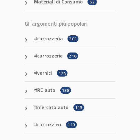
Materiali di Consumo
52
Gli argomenti più popolari
carrozzeria
301
carrozzerie
216
vernici
174
RC auto
138
mercato auto
113
carrozzieri
113