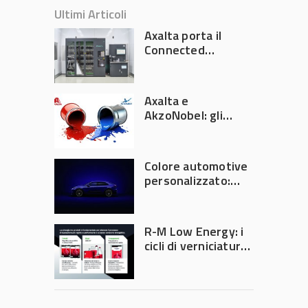
Ultimi Articoli
Axalta porta il
Connected
Refinish
Ecosystem ad
Automechanika
Axalta e
Frankfurt 2026
AkzoNobel: gli
azionisti approvano
la fusione
Colore automotive
personalizzato:
quando la
verniciatura
diventa ingegneria
R-M Low Energy: i
di precisione
cicli di verniciatura
che riducono
consumi energetici,
tempi e costi in
carrozzeria