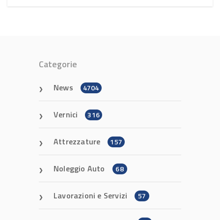
Categorie
News
4704
Vernici
316
Attrezzature
157
Noleggio Auto
68
Lavorazioni e Servizi
57