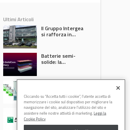
Ultimi Articoli
Il Gruppo Intergea
si rafforza in
Lombardia
Batterie semi-
solide: la
tecnologia che
potrebbe
accelerare la
Speciale Low
rivoluzione
Energy: axalta Fast
dell’auto elettrica
Cure Low Energy: la
Cliccando su “Accetta tutti i cookie”, l'utente accetta di
tecnologia che
memorizzare i cookie sul dispositivo per migliorare la
riduce consumi
navigazione del sito, analizzare l'utilizzo del sito e
ARVAL finalizza
energetici e
assistere nelle nostre attività di marketing.
Leggi la
l’acquisizione di
aumenta la
Cookie Policy
Athlon
produttività in