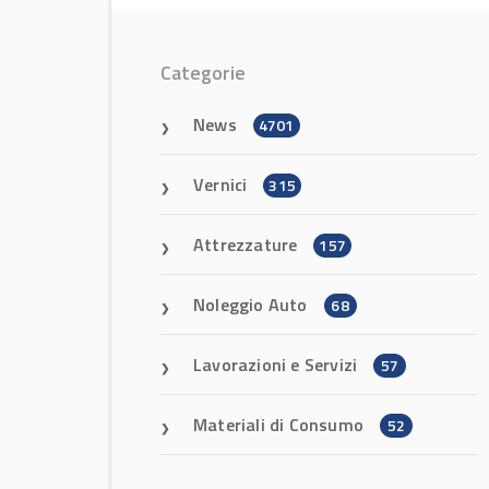
Categorie
News
4701
Vernici
315
Attrezzature
157
Noleggio Auto
68
Lavorazioni e Servizi
57
Materiali di Consumo
52