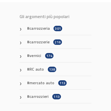
Gli argomenti più popolari
carrozzeria
301
carrozzerie
216
vernici
174
RC auto
138
mercato auto
113
carrozzieri
113