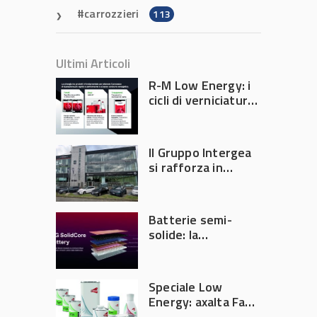
carrozzieri
113
Ultimi Articoli
R-M Low Energy: i
cicli di verniciatura
che riducono
consumi energetici,
tempi e costi in
Il Gruppo Intergea
carrozzeria
si rafforza in
Lombardia
Batterie semi-
solide: la
tecnologia che
potrebbe
accelerare la
Speciale Low
rivoluzione
Energy: axalta Fast
dell’auto elettrica
Cure Low Energy: la