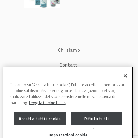
tecnologia che
riduce consumi
energetici e
aumenta la
produttività in
carrozzeria
Chi siamo
Contatti
Privacy
Cliccando su “Accetta tutti i cookie”, l'utente accetta di memorizzare
i cookie sul dispositivo per migliorare la navigazione del sito,
Cookies
analizzare l'utilizzo del sito e assistere nelle nostre attività di
marketing.
Leggi la Cookie Policy
Accetta tutti i cookie
Rifiuta tutti
Impostazioni cookie