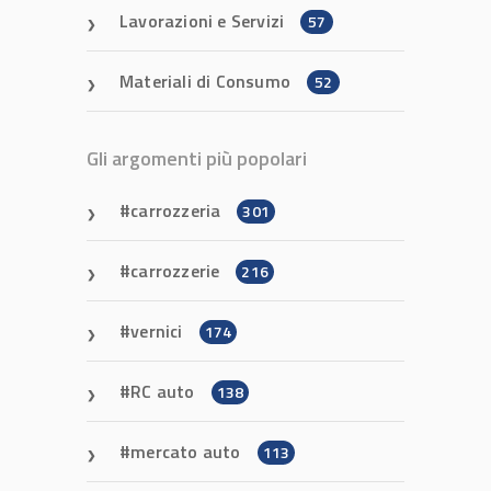
Lavorazioni e Servizi
57
Materiali di Consumo
52
Gli argomenti più popolari
carrozzeria
301
carrozzerie
216
vernici
174
RC auto
138
mercato auto
113