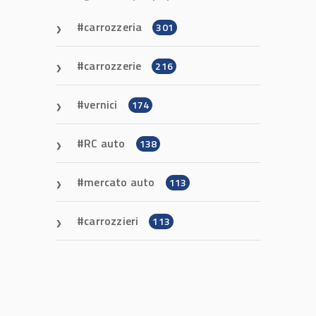
carrozzeria
301
carrozzerie
216
vernici
174
RC auto
138
mercato auto
113
carrozzieri
113