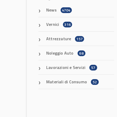
News
4704
Vernici
316
Attrezzature
157
Noleggio Auto
68
Lavorazioni e Servizi
57
Materiali di Consumo
52