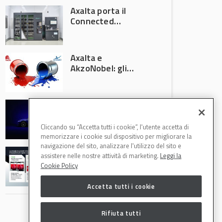
Axalta porta il
Connected
Refinish
Ecosystem ad
Automechanika
Axalta e
Frankfurt 2026
AkzoNobel: gli
azionisti approvano
la fusione
Colore automotive
personalizzato:
quando la
Cliccando su “Accetta tutti i cookie”, l'utente accetta di
verniciatura
memorizzare i cookie sul dispositivo per migliorare la
diventa ingegneria
navigazione del sito, analizzare l'utilizzo del sito e
R-M Low Energy: i
di precisione
assistere nelle nostre attività di marketing.
Leggi la
cicli di verniciatura
Cookie Policy
che riducono
consumi energetici,
Accetta tutti i cookie
tempi e costi in
carrozzeria
Rifiuta tutti