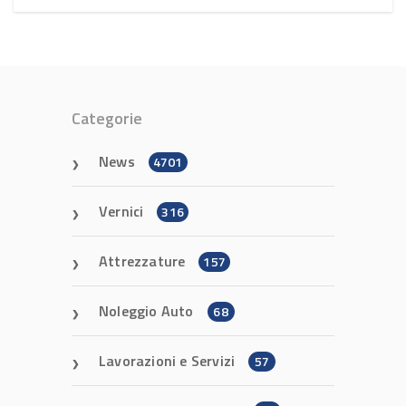
Categorie
News
4701
Vernici
316
Attrezzature
157
Noleggio Auto
68
Lavorazioni e Servizi
57