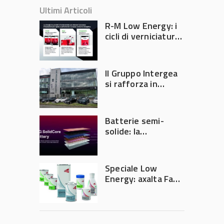
Ultimi Articoli
R-M Low Energy: i
cicli di verniciatura
che riducono
consumi energetici,
tempi e costi in
Il Gruppo Intergea
carrozzeria
si rafforza in
Lombardia
Batterie semi-
solide: la
tecnologia che
potrebbe
accelerare la
Speciale Low
rivoluzione
Energy: axalta Fast
dell’auto elettrica
Cure Low Energy: la
tecnologia che
riduce consumi
energetici e