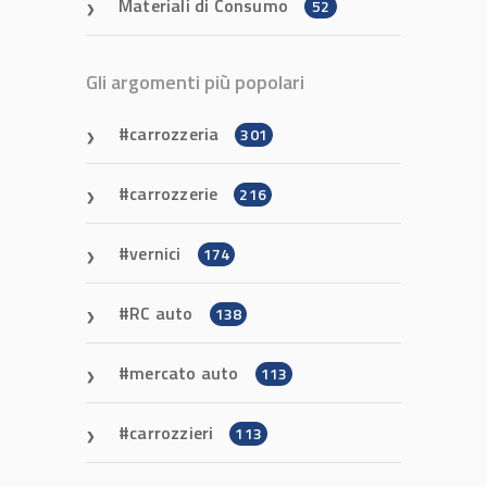
Materiali di Consumo
52
Gli argomenti più popolari
carrozzeria
301
carrozzerie
216
vernici
174
RC auto
138
mercato auto
113
carrozzieri
113