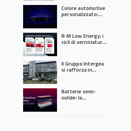
Colore automotive
personalizzato:
quando la
verniciatura
diventa ingegneria
R-M Low Energy: i
di precisione
cicli di verniciatura
che riducono
consumi energetici,
tempi e costi in
Il Gruppo Intergea
carrozzeria
si rafforza in
Lombardia
Batterie semi-
solide: la
tecnologia che
potrebbe
accelerare la
rivoluzione
dell’auto elettrica