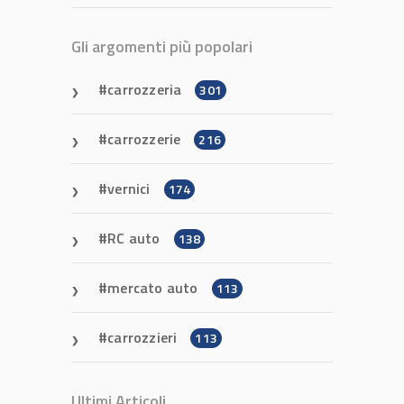
Gli argomenti più popolari
carrozzeria
301
carrozzerie
216
vernici
174
RC auto
138
mercato auto
113
carrozzieri
113
Ultimi Articoli