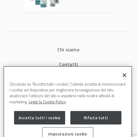
tecnologia che
riduce consumi
energetici e
aumenta la
produttività in
carrozzeria
Chi siamo
Contatti
Privacy
Cliccando su “Accetta tutti i cookie”, l'utente accetta di memorizzare
i cookie sul dispositivo per migliorare la navigazione del sito,
Cookies
analizzare l'utilizzo del sito e assistere nelle nostre attività di
marketing.
Leggi la Cookie Policy
Accetta tutti i cookie
Rifiuta tutti
Impostazioni cookie