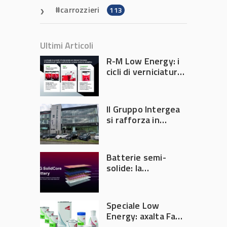
carrozzieri
113
Ultimi Articoli
R-M Low Energy: i
cicli di verniciatura
che riducono
consumi energetici,
tempi e costi in
Il Gruppo Intergea
carrozzeria
si rafforza in
Lombardia
Batterie semi-
solide: la
tecnologia che
potrebbe
accelerare la
Speciale Low
rivoluzione
Energy: axalta Fast
dell’auto elettrica
Cure Low Energy: la