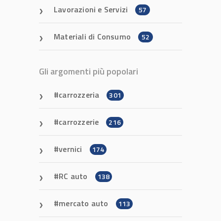
Lavorazioni e Servizi
57
Materiali di Consumo
52
Gli argomenti più popolari
carrozzeria
301
carrozzerie
216
vernici
174
RC auto
138
mercato auto
113