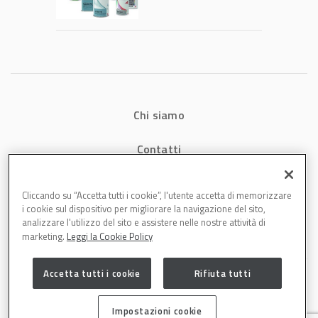
tecnologia che
riduce consumi
energetici e
aumenta la
produttività in
carrozzeria
Chi siamo
Contatti
Privacy
Cliccando su “Accetta tutti i cookie”, l'utente accetta di memorizzare
i cookie sul dispositivo per migliorare la navigazione del sito,
Cookies
analizzare l'utilizzo del sito e assistere nelle nostre attività di
marketing.
Leggi la Cookie Policy
Accetta tutti i cookie
Rifiuta tutti
Impostazioni cookie