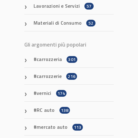
Lavorazioni e Servizi
57
Materiali di Consumo
52
Gli argomenti più popolari
carrozzeria
301
carrozzerie
216
vernici
174
RC auto
138
mercato auto
113