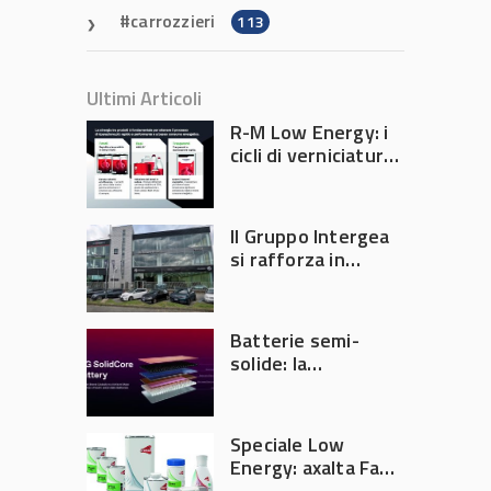
carrozzieri
113
Ultimi Articoli
R-M Low Energy: i
cicli di verniciatura
che riducono
consumi energetici,
tempi e costi in
Il Gruppo Intergea
carrozzeria
si rafforza in
Lombardia
Batterie semi-
solide: la
tecnologia che
potrebbe
accelerare la
Speciale Low
rivoluzione
Energy: axalta Fast
dell’auto elettrica
Cure Low Energy: la