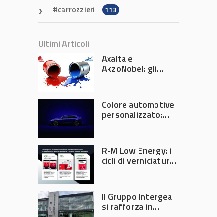
carrozzieri
113
Ultimi Articoli
Axalta e
AkzoNobel: gli
azionisti approvano
la fusione
Colore automotive
personalizzato:
quando la
verniciatura
diventa ingegneria
R-M Low Energy: i
di precisione
cicli di verniciatura
che riducono
consumi energetici,
tempi e costi in
Il Gruppo Intergea
carrozzeria
si rafforza in
Lombardia