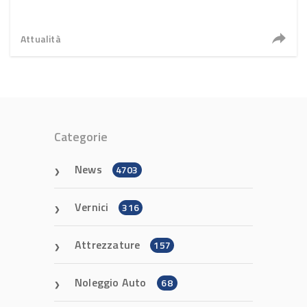
Attualità
Categorie
News
4703
Vernici
316
Attrezzature
157
Noleggio Auto
68