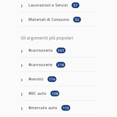
Lavorazioni e Servizi
57
Materiali di Consumo
52
Gli argomenti più popolari
carrozzeria
301
carrozzerie
216
vernici
174
RC auto
138
mercato auto
113