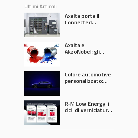
Ultimi Articoli
Axalta porta il
Connected
Refinish
Ecosystem ad
Automechanika
Axalta e
Frankfurt 2026
AkzoNobel: gli
azionisti approvano
la fusione
Colore automotive
personalizzato:
quando la
verniciatura
diventa ingegneria
R-M Low Energy: i
di precisione
cicli di verniciatura
che riducono
consumi energetici,
tempi e costi in
carrozzeria