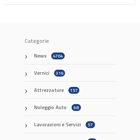
Categorie
News
4704
Vernici
316
Attrezzature
157
Noleggio Auto
68
Lavorazioni e Servizi
57