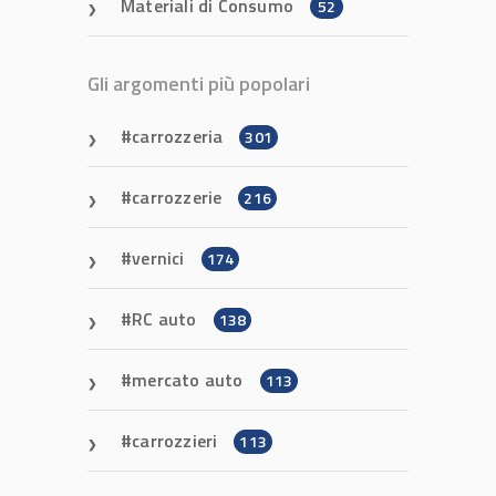
Materiali di Consumo
52
Gli argomenti più popolari
carrozzeria
301
carrozzerie
216
vernici
174
RC auto
138
mercato auto
113
carrozzieri
113