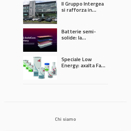
tempi e costi in
Il Gruppo Intergea
carrozzeria
si rafforza in
Lombardia
Batterie semi-
solide: la
tecnologia che
potrebbe
accelerare la
Speciale Low
rivoluzione
Energy: axalta Fast
dell’auto elettrica
Cure Low Energy: la
tecnologia che
riduce consumi
energetici e
aumenta la
produttività in
carrozzeria
Chi siamo