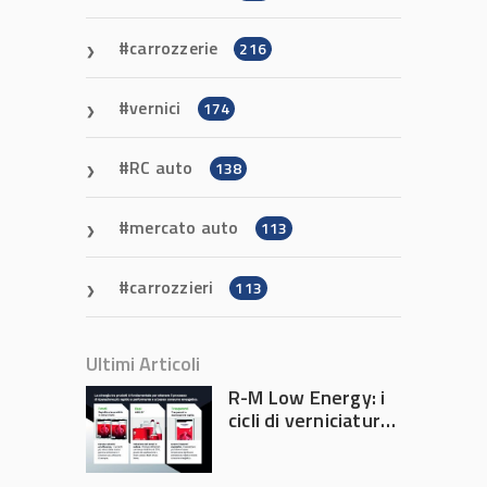
carrozzerie
216
vernici
174
RC auto
138
mercato auto
113
carrozzieri
113
Ultimi Articoli
R-M Low Energy: i
cicli di verniciatura
che riducono
consumi energetici,