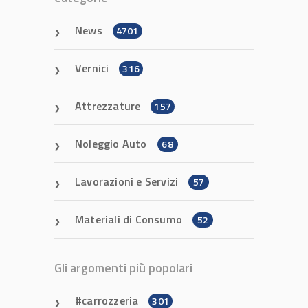
News
4701
Vernici
316
Attrezzature
157
Noleggio Auto
68
Lavorazioni e Servizi
57
Materiali di Consumo
52
Gli argomenti più popolari
carrozzeria
301