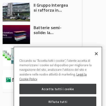
Il Gruppo Intergea
si rafforza in
Lombardia
Batterie semi-
solide: la
tecnologia che
potrebbe
accelerare la
Speciale Low
rivoluzione
Energy: axalta Fast
dell’auto elettrica
Cure Low Energy: la
Cliccando su “Accetta tutti i cookie”, l'utente accetta di
tecnologia che
memorizzare i cookie sul dispositivo per migliorare la
riduce consumi
navigazione del sito, analizzare l'utilizzo del sito e
ARVAL finalizza
energetici e
assistere nelle nostre attività di marketing.
Leggi la
l’acquisizione di
aumenta la
Cookie Policy
Athlon
produttività in
carrozzeria
Accetta tutti i cookie
Rifiuta tutti