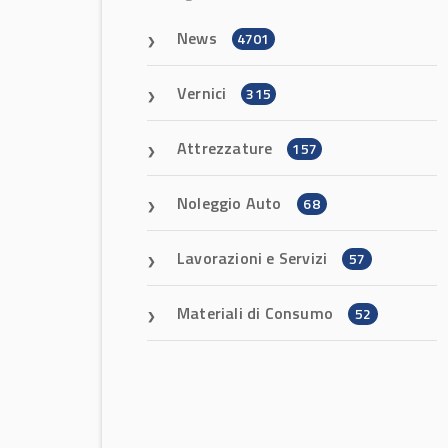
News
4701
Vernici
315
Attrezzature
157
Noleggio Auto
68
Lavorazioni e Servizi
57
Materiali di Consumo
52