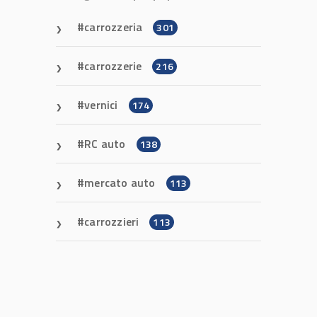
carrozzeria
301
carrozzerie
216
vernici
174
RC auto
138
mercato auto
113
carrozzieri
113