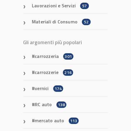
Lavorazioni e Servizi
57
Materiali di Consumo
52
Gli argomenti più popolari
carrozzeria
301
carrozzerie
216
vernici
174
RC auto
138
mercato auto
113