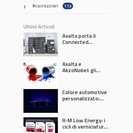
carrozzieri
113
Ultimi Articoli
Axalta porta il
Connected
Refinish
Ecosystem ad
Automechanika
Axalta e
Frankfurt 2026
AkzoNobel: gli
azionisti approvano
la fusione
Colore automotive
personalizzato:
quando la
verniciatura
diventa ingegneria
R-M Low Energy: i
di precisione
cicli di verniciatura
che riducono