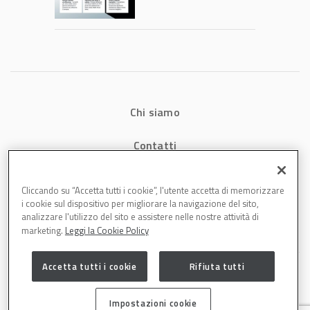
consumi energetici,
tempi e costi in
carrozzeria
Chi siamo
Contatti
Privacy
Cliccando su “Accetta tutti i cookie”, l'utente accetta di memorizzare
i cookie sul dispositivo per migliorare la navigazione del sito,
Cookies
analizzare l'utilizzo del sito e assistere nelle nostre attività di
marketing.
Leggi la Cookie Policy
Accetta tutti i cookie
Rifiuta tutti
Impostazioni cookie