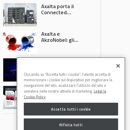
Axalta porta il
Connected
Refinish
Ecosystem ad
Automechanika
Axalta e
Frankfurt 2026
AkzoNobel: gli
azionisti approvano
la fusione
Colore automotive
personalizzato:
quando la
Cliccando su “Accetta tutti i cookie”, l'utente accetta di
verniciatura
memorizzare i cookie sul dispositivo per migliorare la
diventa ingegneria
navigazione del sito, analizzare l'utilizzo del sito e
R-M Low Energy: i
di precisione
assistere nelle nostre attività di marketing.
Leggi la
cicli di verniciatura
Cookie Policy
che riducono
consumi energetici,
Accetta tutti i cookie
tempi e costi in
carrozzeria
Rifiuta tutti