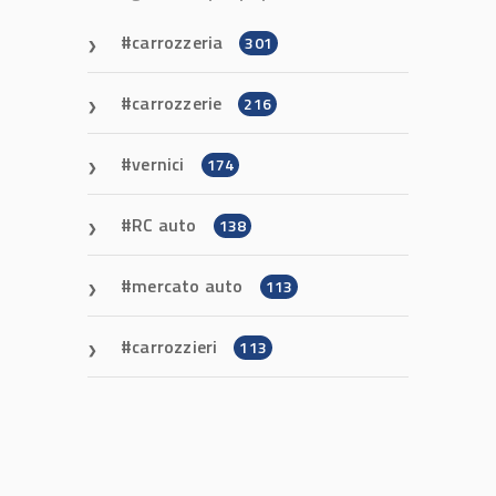
carrozzeria
301
carrozzerie
216
vernici
174
RC auto
138
mercato auto
113
carrozzieri
113