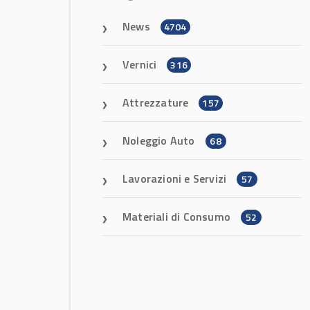
News
4704
Vernici
316
Attrezzature
157
Noleggio Auto
68
Lavorazioni e Servizi
57
Materiali di Consumo
52