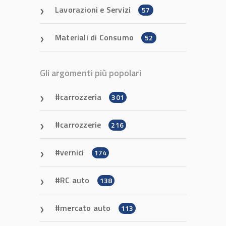
Lavorazioni e Servizi
57
Materiali di Consumo
52
Gli argomenti più popolari
carrozzeria
301
carrozzerie
216
vernici
174
RC auto
138
mercato auto
113