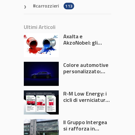
carrozzieri
113
Ultimi Articoli
Axalta e
AkzoNobel: gli
azionisti approvano
la fusione
Colore automotive
personalizzato:
quando la
verniciatura
diventa ingegneria
R-M Low Energy: i
di precisione
cicli di verniciatura
che riducono
consumi energetici,
tempi e costi in
Il Gruppo Intergea
carrozzeria
si rafforza in
Lombardia