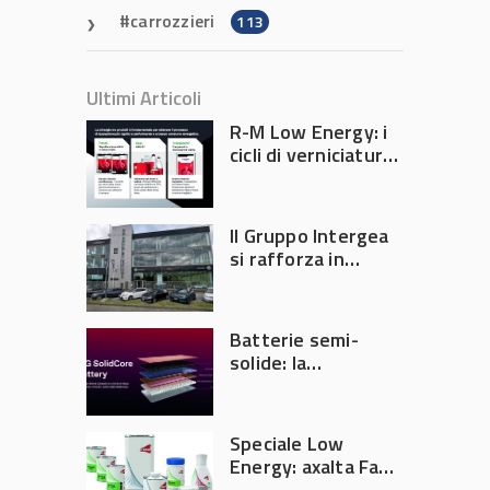
carrozzieri
113
Ultimi Articoli
R-M Low Energy: i
cicli di verniciatura
che riducono
consumi energetici,
tempi e costi in
Il Gruppo Intergea
carrozzeria
si rafforza in
Lombardia
Batterie semi-
solide: la
tecnologia che
potrebbe
accelerare la
Speciale Low
rivoluzione
Energy: axalta Fast
dell’auto elettrica
Cure Low Energy: la