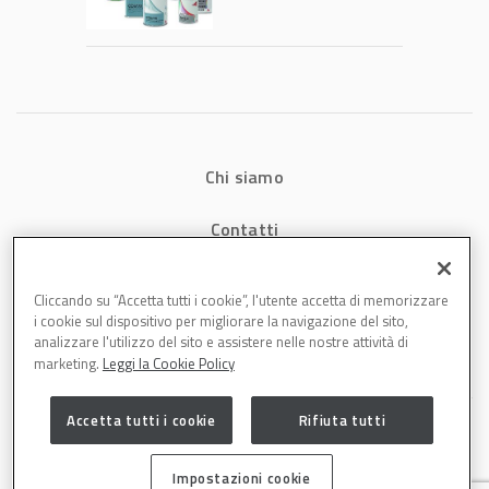
tecnologia che
riduce consumi
energetici e
aumenta la
produttività in
carrozzeria
Chi siamo
Contatti
Privacy
Cliccando su “Accetta tutti i cookie”, l'utente accetta di memorizzare
i cookie sul dispositivo per migliorare la navigazione del sito,
Cookies
analizzare l'utilizzo del sito e assistere nelle nostre attività di
marketing.
Leggi la Cookie Policy
Accetta tutti i cookie
Rifiuta tutti
Impostazioni cookie