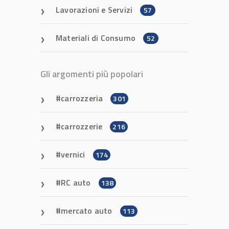
Lavorazioni e Servizi
57
Materiali di Consumo
52
Gli argomenti più popolari
carrozzeria
301
carrozzerie
216
vernici
174
RC auto
138
mercato auto
113