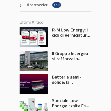
carrozzieri
113
Ultimi Articoli
R-M Low Energy: i
cicli di verniciatura
che riducono
consumi energetici,
tempi e costi in
Il Gruppo Intergea
carrozzeria
si rafforza in
Lombardia
Batterie semi-
solide: la
tecnologia che
potrebbe
accelerare la
Speciale Low
rivoluzione
Energy: axalta Fast
dell’auto elettrica
Cure Low Energy: la