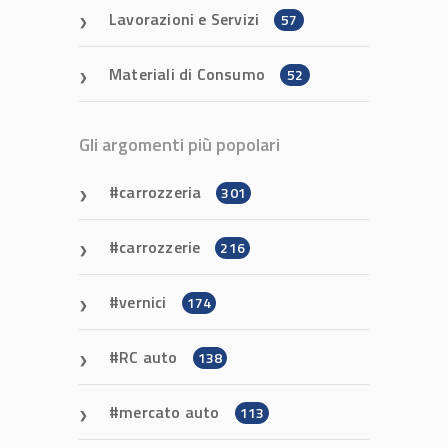
Lavorazioni e Servizi
57
Materiali di Consumo
52
Gli argomenti più popolari
carrozzeria
301
carrozzerie
216
vernici
174
RC auto
138
mercato auto
113