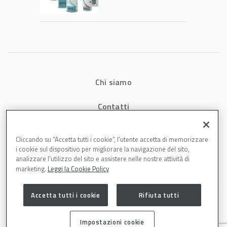
tecnologia che
riduce consumi
energetici e
aumenta la
produttività in
carrozzeria
Chi siamo
Contatti
Privacy
Cliccando su “Accetta tutti i cookie”, l'utente accetta di memorizzare
i cookie sul dispositivo per migliorare la navigazione del sito,
Cookies
analizzare l'utilizzo del sito e assistere nelle nostre attività di
marketing.
Leggi la Cookie Policy
Accetta tutti i cookie
Rifiuta tutti
Impostazioni cookie