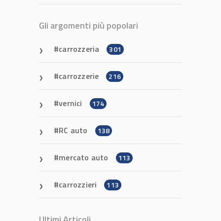
Gli argomenti più popolari
carrozzeria
301
carrozzerie
216
vernici
174
RC auto
138
mercato auto
113
carrozzieri
113
Ultimi Articoli