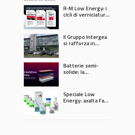
R-M Low Energy: i
cicli di verniciatura
che riducono
consumi energetici,
tempi e costi in
Il Gruppo Intergea
carrozzeria
si rafforza in
Lombardia
Batterie semi-
solide: la
tecnologia che
potrebbe
accelerare la
Speciale Low
rivoluzione
Energy: axalta Fast
dell’auto elettrica
Cure Low Energy: la
tecnologia che
riduce consumi
energetici e
aumenta la