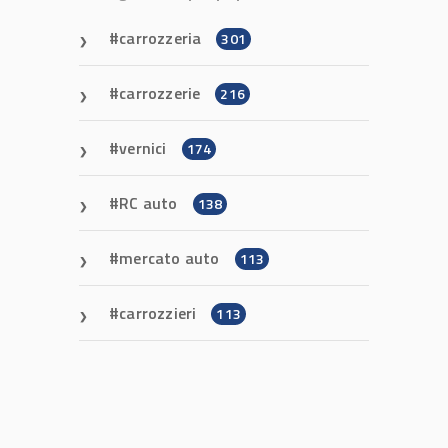
carrozzeria
301
carrozzerie
216
vernici
174
RC auto
138
mercato auto
113
carrozzieri
113