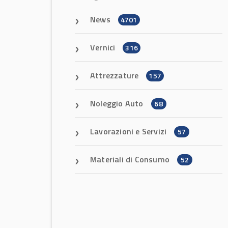
News
4701
Vernici
316
Attrezzature
157
Noleggio Auto
68
Lavorazioni e Servizi
57
Materiali di Consumo
52