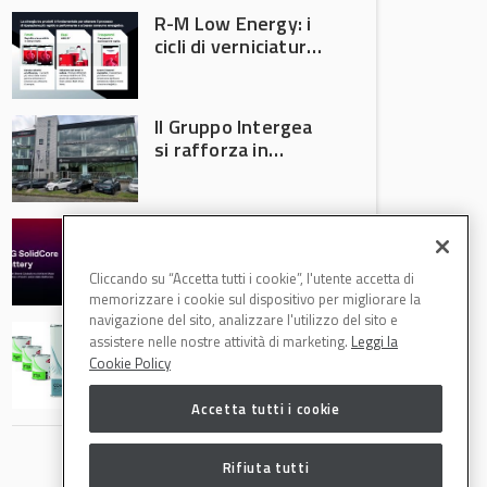
R-M Low Energy: i
cicli di verniciatura
che riducono
consumi energetici,
tempi e costi in
Il Gruppo Intergea
carrozzeria
si rafforza in
Lombardia
Batterie semi-
solide: la
tecnologia che
Cliccando su “Accetta tutti i cookie”, l'utente accetta di
potrebbe
memorizzare i cookie sul dispositivo per migliorare la
accelerare la
navigazione del sito, analizzare l'utilizzo del sito e
Speciale Low
rivoluzione
assistere nelle nostre attività di marketing.
Leggi la
Energy: axalta Fast
dell’auto elettrica
Cookie Policy
Cure Low Energy: la
tecnologia che
Accetta tutti i cookie
riduce consumi
energetici e
aumenta la
Rifiuta tutti