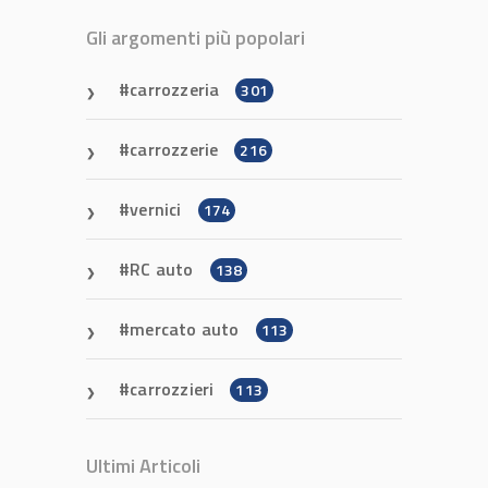
Gli argomenti più popolari
carrozzeria
301
carrozzerie
216
vernici
174
RC auto
138
mercato auto
113
carrozzieri
113
Ultimi Articoli