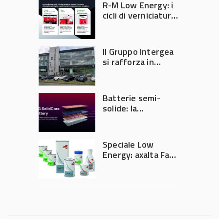
R-M Low Energy: i
cicli di verniciatura
che riducono
consumi energetici,
tempi e costi in
Il Gruppo Intergea
carrozzeria
si rafforza in
Lombardia
Batterie semi-
solide: la
tecnologia che
potrebbe
accelerare la
Speciale Low
rivoluzione
Energy: axalta Fast
dell’auto elettrica
Cure Low Energy: la
tecnologia che
riduce consumi
energetici e
aumenta la
produttività in