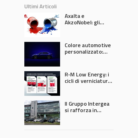
Ultimi Articoli
Axalta e
AkzoNobel: gli
azionisti approvano
la fusione
Colore automotive
personalizzato:
quando la
verniciatura
diventa ingegneria
R-M Low Energy: i
di precisione
cicli di verniciatura
che riducono
consumi energetici,
tempi e costi in
Il Gruppo Intergea
carrozzeria
si rafforza in
Lombardia