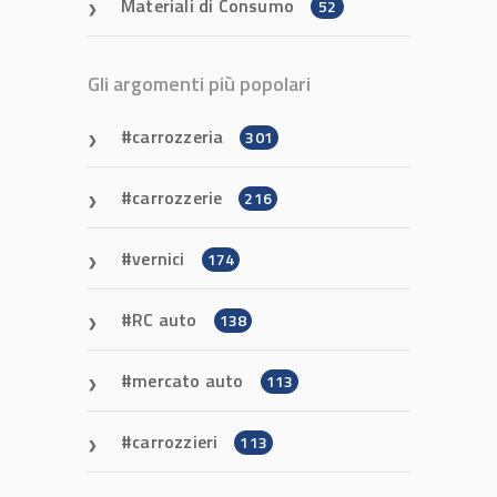
Materiali di Consumo
52
Gli argomenti più popolari
carrozzeria
301
carrozzerie
216
vernici
174
RC auto
138
mercato auto
113
carrozzieri
113