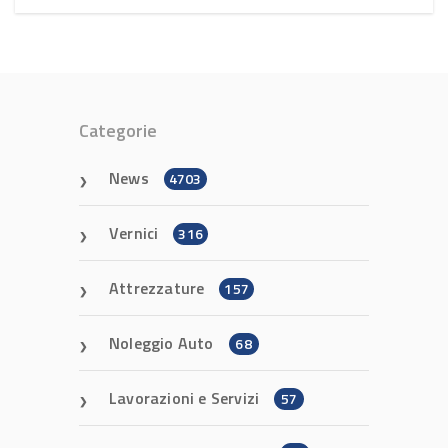
Categorie
News
4703
Vernici
316
Attrezzature
157
Noleggio Auto
68
Lavorazioni e Servizi
57