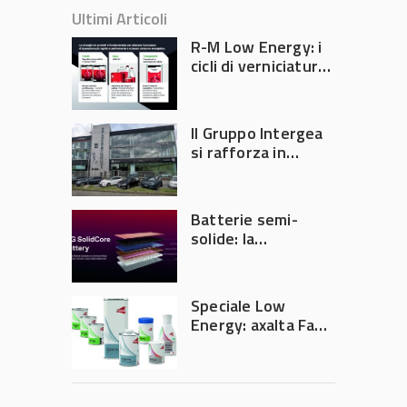
Ultimi Articoli
R-M Low Energy: i
cicli di verniciatura
che riducono
consumi energetici,
tempi e costi in
Il Gruppo Intergea
carrozzeria
si rafforza in
Lombardia
Batterie semi-
solide: la
tecnologia che
potrebbe
accelerare la
Speciale Low
rivoluzione
Energy: axalta Fast
dell’auto elettrica
Cure Low Energy: la
tecnologia che
riduce consumi
energetici e