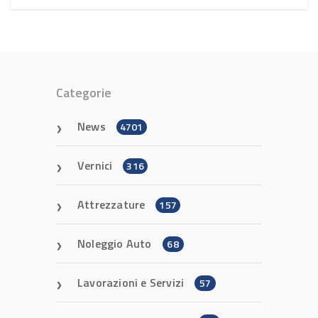
Categorie
News
4701
Vernici
316
Attrezzature
157
Noleggio Auto
68
Lavorazioni e Servizi
57