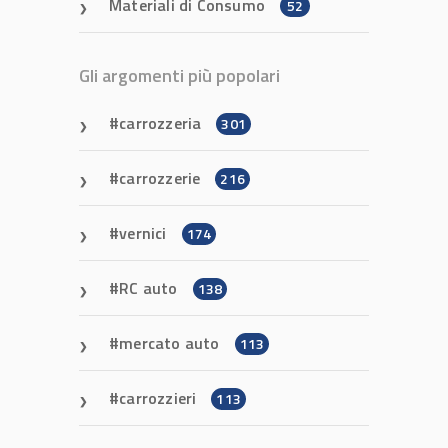
Materiali di Consumo
52
Gli argomenti più popolari
carrozzeria
301
carrozzerie
216
vernici
174
RC auto
138
mercato auto
113
carrozzieri
113