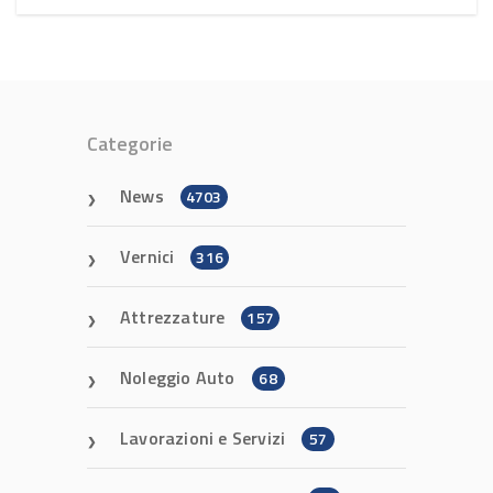
Categorie
News
4703
Vernici
316
Attrezzature
157
Noleggio Auto
68
Lavorazioni e Servizi
57