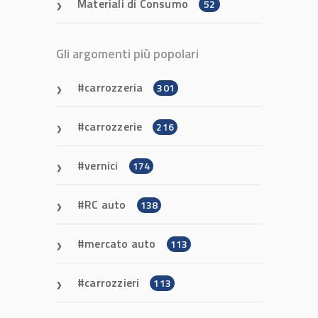
Materiali di Consumo
52
Gli argomenti più popolari
carrozzeria
301
carrozzerie
216
vernici
174
RC auto
138
mercato auto
113
carrozzieri
113