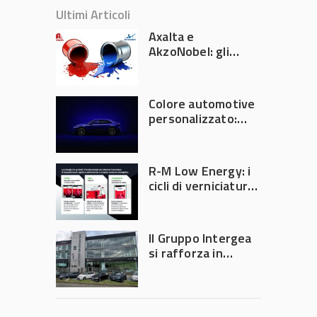
Ultimi Articoli
Axalta e
AkzoNobel: gli
azionisti approvano
la fusione
Colore automotive
personalizzato:
quando la
verniciatura
diventa ingegneria
R-M Low Energy: i
di precisione
cicli di verniciatura
che riducono
consumi energetici,
tempi e costi in
Il Gruppo Intergea
carrozzeria
si rafforza in
Lombardia