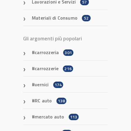
Lavorazioni e Servizi
57
Materiali di Consumo
52
Gli argomenti più popolari
carrozzeria
301
carrozzerie
216
vernici
174
RC auto
138
mercato auto
113