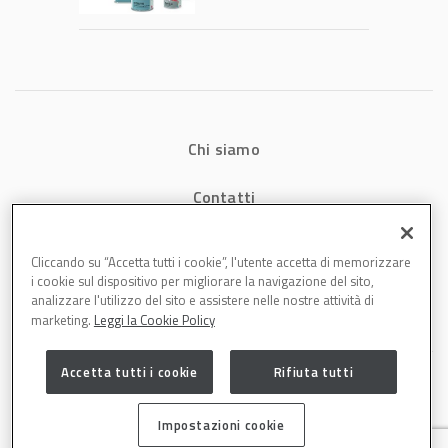
tecnologia che
riduce consumi
energetici e
aumenta la
produttività in
carrozzeria
Chi siamo
Contatti
Privacy
Cliccando su “Accetta tutti i cookie”, l'utente accetta di memorizzare
i cookie sul dispositivo per migliorare la navigazione del sito,
Cookies
analizzare l'utilizzo del sito e assistere nelle nostre attività di
marketing.
Leggi la Cookie Policy
Accetta tutti i cookie
Rifiuta tutti
Impostazioni cookie