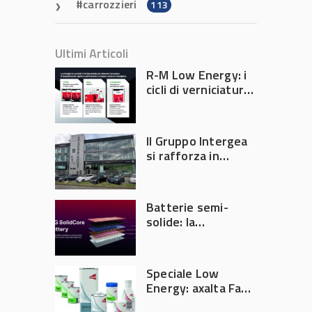
carrozzieri
113
Ultimi Articoli
R-M Low Energy: i
cicli di verniciatura
che riducono
consumi energetici,
tempi e costi in
Il Gruppo Intergea
carrozzeria
si rafforza in
Lombardia
Batterie semi-
solide: la
tecnologia che
potrebbe
accelerare la
Speciale Low
rivoluzione
Energy: axalta Fast
dell’auto elettrica
Cure Low Energy: la