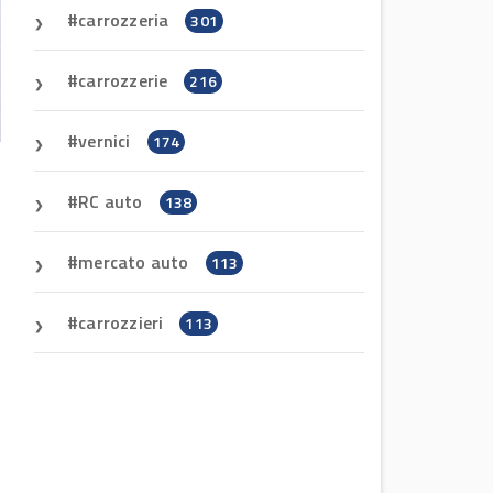
carrozzeria
301
carrozzerie
216
vernici
174
RC auto
138
mercato auto
113
carrozzieri
113