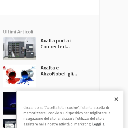
Ultimi Articoli
Axalta porta il
Connected
Refinish
Ecosystem ad
Automechanika
Axalta e
Frankfurt 2026
AkzoNobel: gli
azionisti approvano
la fusione
Colore automotive
personalizzato:
quando la
Cliccando su “Accetta tutti i cookie”, l'utente accetta di
verniciatura
memorizzare i cookie sul dispositivo per migliorare la
diventa ingegneria
navigazione del sito, analizzare l'utilizzo del sito e
R-M Low Energy: i
di precisione
assistere nelle nostre attività di marketing.
Leggi la
cicli di verniciatura