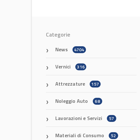
Categorie
News
4704
Vernici
316
Attrezzature
157
Noleggio Auto
68
Lavorazioni e Servizi
57
Materiali di Consumo
52