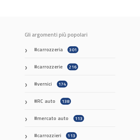
Gli argomenti più popolari
carrozzeria
301
carrozzerie
216
vernici
174
RC auto
138
mercato auto
113
carrozzieri
113