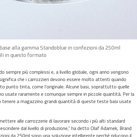
 base alla gamma Standoblue in confezioni da 250ml
ili in questo formato
do sempre più complessi e, a livello globale, ogni anno vengono
 significa che i carrozzieri devono essere molto attenti quando
tto punto tinta, come l’originale. Alcune basi, soprattutto quelle
ono usate raramente e comunque sempre in piccole quantità. Per la
o tenere a magazzino grandi quantità di queste teste basi usate
mettere alle carrozzerie di lavorare secondo i più alti standard
prescindere dal livello di produzione,” ha detto Olaf Adamek, Brand
oni da 250ml sono una soluzione intelligente perché riducono il