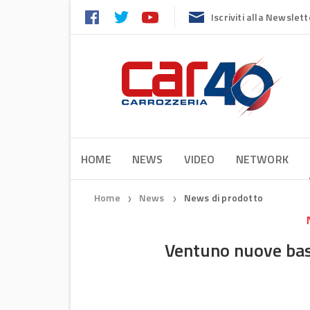
Iscriviti alla Newslett
HOME
NEWS
VIDEO
NETWORK
Home
News
News di prodotto
❯
❯
Ventuno nuove bas