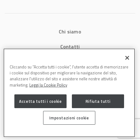
Chi siamo
Contatti
Privacy
Cliccando su “Accetta tutti i cookie”, l'utente accetta di memorizzare
i cookie sul dispositivo per migliorare la navigazione del sito,
Cookies
analizzare l'utilizzo del sito e assistere nelle nostre attività di
marketing.
Leggi la Cookie Policy
Accetta tutti i cookie
Rifiuta tutti
Impostazioni cookie
Carrozzeria è una testata di DBInformation Spa P.IVA 09293820156 | Centro
Direzionale – Strada 4, Palazzo A, Scala 2 – 20057 Assago (MI)