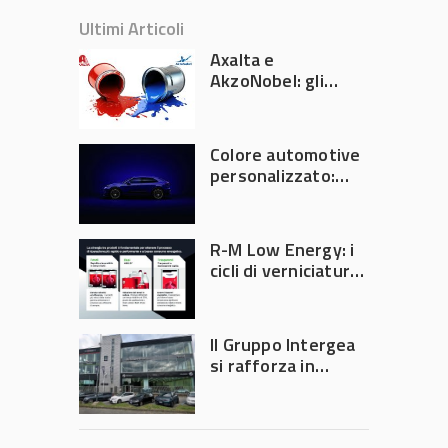
Ultimi Articoli
Axalta e
AkzoNobel: gli
azionisti approvano
la fusione
Colore automotive
personalizzato:
quando la
verniciatura
diventa ingegneria
R-M Low Energy: i
di precisione
cicli di verniciatura
che riducono
consumi energetici,
tempi e costi in
Il Gruppo Intergea
carrozzeria
si rafforza in
Lombardia