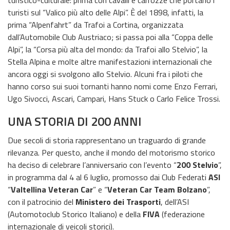
turisti sul “Valico più alto delle Alpi”. È del 1898, infatti, la
prima “Alpenfahrt” da Trafoi a Cortina, organizzata
dall’Automobile Club Austriaco; si passa poi alla “Coppa delle
Alpi”, la “Corsa più alta del mondo: da Trafoi allo Stelvio”, la
Stella Alpina e molte altre manifestazioni internazionali che
ancora oggi si svolgono allo Stelvio. Alcuni fra i piloti che
hanno corso sui suoi tornanti hanno nomi come Enzo Ferrari,
Ugo Sivocci, Ascari, Campari, Hans Stuck o Carlo Felice Trossi.
UNA STORIA DI 200 ANNI
Due secoli di storia rappresentano un traguardo di grande
rilevanza. Per questo, anche il mondo del motorismo storico
ha deciso di celebrare l’anniversario con l’evento “
200 Stelvio
”,
in programma dal 4 al 6 luglio, promosso dai Club Federati
ASI
“
Valtellina Veteran Car
” e “
Veteran Car Team Bolzano
”,
con il patrocinio del
Ministero dei Trasporti
, dell’ASI
(Automotoclub Storico Italiano) e della
FIVA
(federazione
internazionale di veicoli storici).