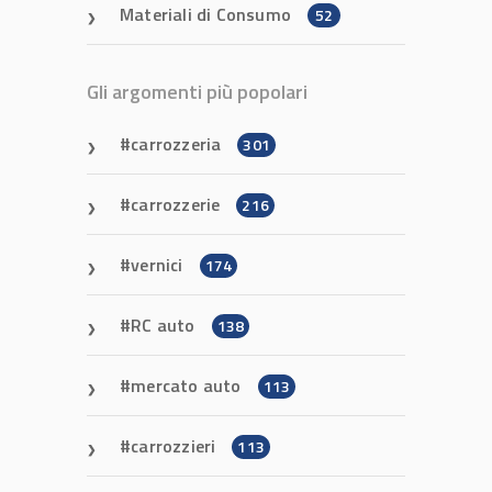
Materiali di Consumo
52
Gli argomenti più popolari
carrozzeria
301
carrozzerie
216
vernici
174
RC auto
138
mercato auto
113
carrozzieri
113