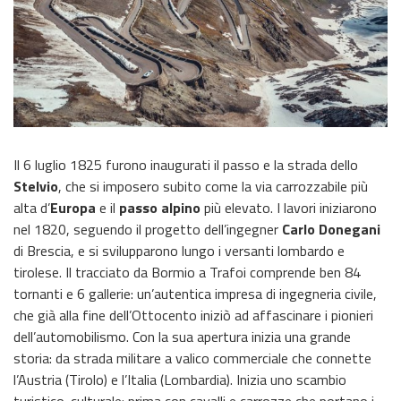
Il 6 luglio 1825 furono inaugurati il passo e la strada dello
Stelvio
, che si imposero subito come la via carrozzabile più
alta d’
Europa
e il
passo alpino
più elevato. I lavori iniziarono
nel 1820, seguendo il progetto dell’ingegner
Carlo Donegani
di Brescia, e si svilupparono lungo i versanti lombardo e
tirolese. Il tracciato da Bormio a Trafoi comprende ben 84
tornanti e 6 gallerie: un’autentica impresa di ingegneria civile,
che già alla fine dell’Ottocento iniziò ad affascinare i pionieri
dell’automobilismo. Con la sua apertura inizia una grande
storia: da strada militare a valico commerciale che connette
l’Austria (Tirolo) e l’Italia (Lombardia). Inizia uno scambio
turistico-culturale: prima con cavalli e carrozze che portano i