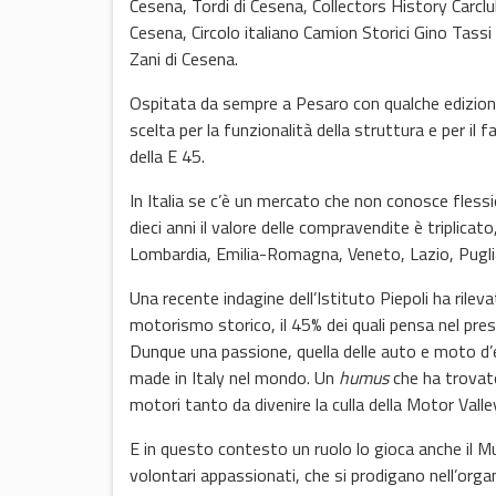
Cesena, Tordi di Cesena, Collectors History Carcl
Cesena, Circolo italiano Camion Storici Gino Tassi 
Zani di Cesena.
Ospitata da sempre a Pesaro con qualche edizione 
scelta per la funzionalità della struttura e per il
della E 45.
In Italia se c’è un mercato che non conosce fless
dieci anni il valore delle compravendite è triplic
Lombardia, Emilia-Romagna, Veneto, Lazio, Puglia, 
Una recente indagine dell’Istituto Piepoli ha rilevat
motorismo storico, il 45% dei quali pensa nel pre
Dunque una passione, quella delle auto e moto d’
made in Italy nel mondo. Un
humus
che ha trovato
motori tanto da divenire la culla della Motor Valle
E in questo contesto un ruolo lo gioca anche il M
volontari appassionati, che si prodigano nell’or