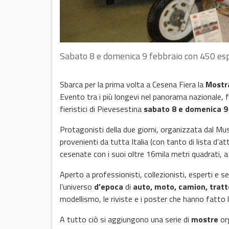
Sabato 8 e domenica 9 febbraio con 450 espo
Sbarca per la prima volta a Cesena Fiera la
Mostr
Evento tra i più longevi nel panorama nazionale, fo
fieristici di Pievesestina
sabato 8 e domenica 9
Protagonisti della due giorni, organizzata dal Mu
provenienti da tutta Italia (con tanto di lista d’at
cesenate con i suoi oltre 16mila metri quadrati, a
Aperto a professionisti, collezionisti, esperti e se
l’universo
d’epoca
di
auto, moto, camion, tratto
modellismo, le riviste e i poster che hanno fatto la
A tutto ciò si aggiungono una serie di
mostre
org