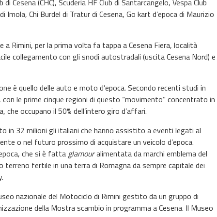
ub di Cesena (CHC), Scuderia HF Club di Santarcangelo, Vespa Club
di Imola, Chi Burdel di Tratur di Cesena, Go kart d’epoca di Maurizio
a Rimini, per la prima volta fa tappa a Cesena Fiera, località
 facile collegamento con gli snodi autostradali (uscita Cesena Nord) e
ione è quello delle auto e moto d’epoca. Secondo recenti studi in
ato, con le prime cinque regioni di questo “movimento” concentrato in
che occupano il 50% dell’intero giro d’affari.
o in 32 milioni gli italiani che hanno assistito a eventi legati al
sente o nel futuro prossimo di acquistare un veicolo d’epoca.
epoca, che si è fatta
glamour
alimentata da marchi emblema del
 terreno fertile in una terra di Romagna da sempre capitale dei
y.
useo nazionale del Motociclo di Rimini gestito da un gruppo di
ganizzazione della Mostra scambio in programma a Cesena. Il Museo