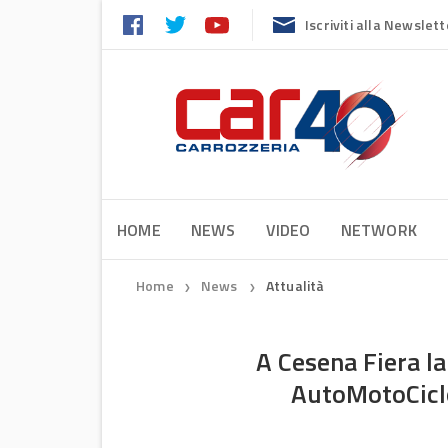
Iscriviti alla Newslett
HOME
NEWS
VIDEO
NETWORK
Home
News
Attualità
❯
❯
A Cesena Fiera l
AutoMotoCicl