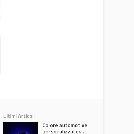
The I.C.E. St. Moritz 2026: anche
quest’anno grande successo
Attualità
Ultimi Articoli
Colore automotive
personalizzato: