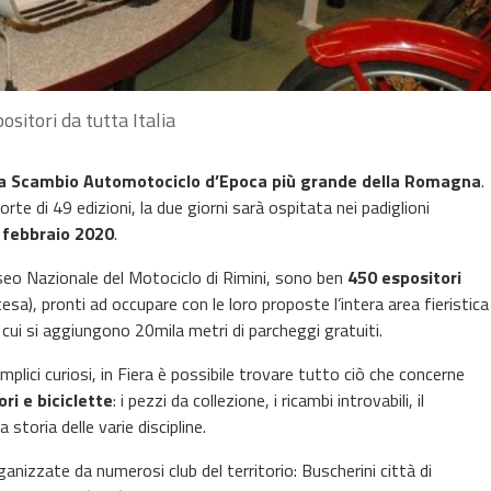
sitori da tutta Italia
a Scambio Automotociclo d’Epoca più grande della Romagna
.
rte di 49 edizioni, la due giorni sarà ospitata nei padiglioni
 febbraio 2020
.
seo Nazionale del Motociclo di Rimini, sono ben
450 espositori
tesa), pronti ad occupare con le loro proposte l’intera area fieristica
 cui si aggiungono 20mila metri di parcheggi gratuiti.
mplici curiosi, in Fiera è possibile trovare tutto ciò che concerne
ri e biciclette
: i pezzi da collezione, i ricambi introvabili, il
 storia delle varie discipline.
anizzate da numerosi club del territorio: Buscherini città di