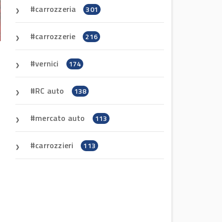
carrozzeria
301
carrozzerie
216
vernici
174
RC auto
138
mercato auto
113
carrozzieri
113