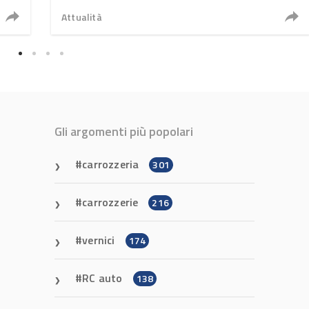
Attualità
Gli argomenti più popolari
carrozzeria
301
carrozzerie
216
vernici
174
RC auto
138