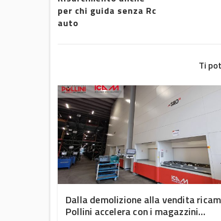
per chi guida senza Rc
auto
Ti po
a
Dalla demolizione alla vendita ricam
Pollini accelera con i magazzini