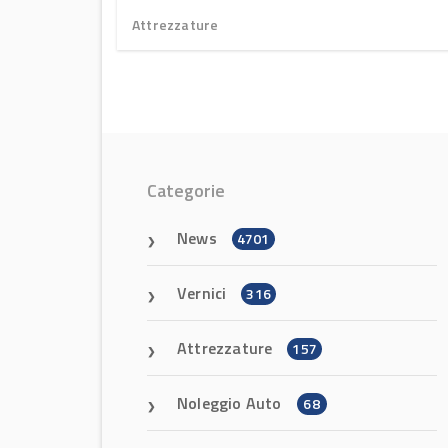
verticali SILO²
Attrezzature
Categorie
News
4701
Vernici
316
Attrezzature
157
Noleggio Auto
68