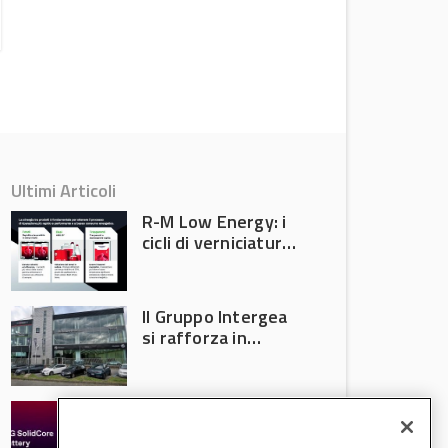
Attualità
Ultimi Articoli
R-M Low Energy: i
cicli di verniciatura
che riducono
consumi energetici,
tempi e costi in
Il Gruppo Intergea
carrozzeria
si rafforza in
Lombardia
Batterie semi-
solide: la