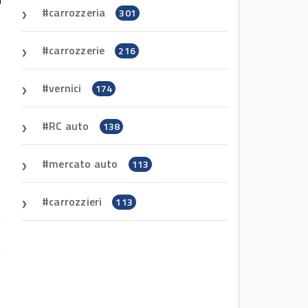
carrozzeria
301
carrozzerie
216
vernici
174
RC auto
138
mercato auto
113
carrozzieri
113
i