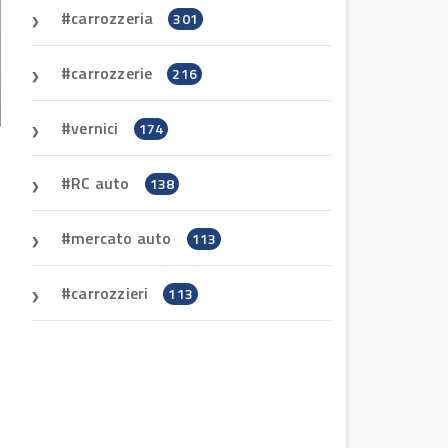
carrozzeria
301
carrozzerie
216
vernici
174
RC auto
138
mercato auto
113
carrozzieri
113