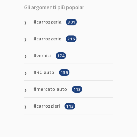
Gli argomenti più popolari
carrozzeria
301
carrozzerie
216
vernici
174
RC auto
138
mercato auto
113
carrozzieri
113