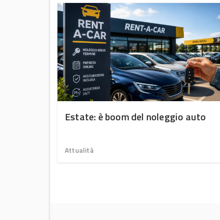
rive al
Estate: è boom del noleggio auto
nziosi
ti
Attualità