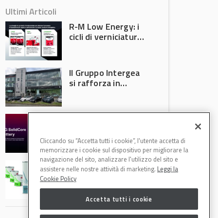
Ultimi Articoli
R-M Low Energy: i
cicli di verniciatura
che riducono
consumi energetici,
tempi e costi in
Il Gruppo Intergea
carrozzeria
si rafforza in
Lombardia
Batterie semi-
solide: la
tecnologia che
Cliccando su “Accetta tutti i cookie”, l'utente accetta di
potrebbe
memorizzare i cookie sul dispositivo per migliorare la
accelerare la
navigazione del sito, analizzare l'utilizzo del sito e
Speciale Low
rivoluzione
assistere nelle nostre attività di marketing.
Leggi la
Energy: axalta Fast
dell’auto elettrica
Cookie Policy
Cure Low Energy: la
tecnologia che
Accetta tutti i cookie
riduce consumi
energetici e