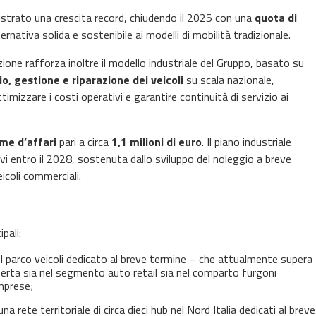
strato una crescita record, chiudendo il 2025 con una
quota di
nativa solida e sostenibile ai modelli di mobilità tradizionale.
ione rafforza inoltre il modello industriale del Gruppo, basato su
o, gestione e riparazione dei veicoli
su scala nazionale,
imizzare i costi operativi e garantire continuità di servizio ai
me d’affari
pari a circa
1,1 milioni di euro
. Il piano industriale
cavi entro il 2028, sostenuta dallo sviluppo del noleggio a breve
coli commerciali.
ipali:
l parco veicoli dedicato al breve termine – che attualmente supera
fferta sia nel segmento auto retail sia nel comparto furgoni
imprese;
 una rete territoriale di circa dieci hub nel Nord Italia dedicati al breve