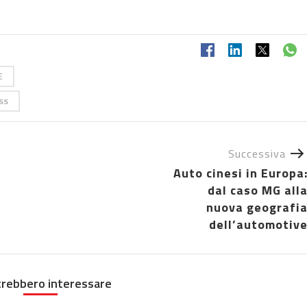
E
ss
Successiva
Auto cinesi in Europa
dal caso MG all
nuova geografi
dell’automotiv
trebbero interessare