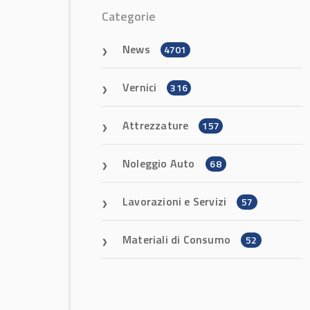
Categorie
News
4701
Vernici
316
Attrezzature
157
Noleggio Auto
68
Lavorazioni e Servizi
57
Materiali di Consumo
52