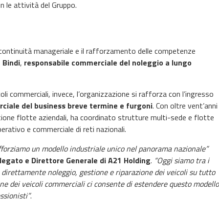
on le attività del Gruppo.
a continuità manageriale e il rafforzamento delle competenze
 Bindi
,
responsabile commerciale del noleggio a lungo
li commerciali, invece, l’organizzazione si rafforza con l’ingresso
ciale del business breve termine e furgoni
. Con oltre vent’anni
tione flotte aziendali, ha coordinato strutture multi-sede e flotte
erativo e commerciale di reti nazionali.
fforziamo un modello industriale unico nel panorama nazionale”
egato e Direttore Generale di A21 Holding
.
“Oggi siamo tra i
 direttamente noleggio, gestione e riparazione dei veicoli su tutto
mine dei veicoli commerciali ci consente di estendere questo modello
ssionisti”
.