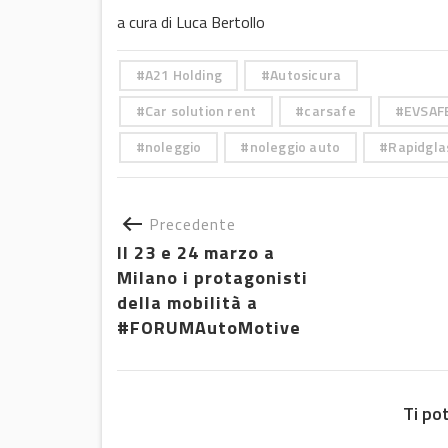
a cura di Luca Bertollo
A21 Holding
Autosicura
Car solution rent
carsafe
EVSAF
noleggio
noleggio auto
Rapidgla
Precedente
Il 23 e 24 marzo a
Milano i protagonisti
della mobilità a
#FORUMAutoMotive
Ti po