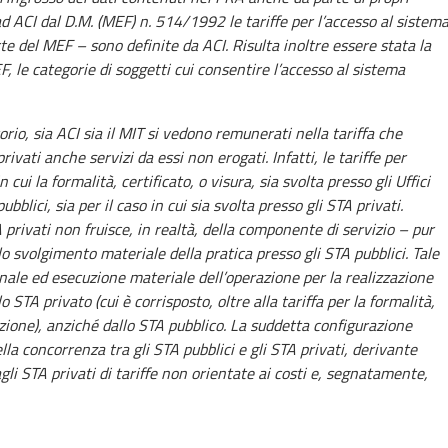
 ad ACI dal D.M. (MEF) n. 514/1992 le tariffe per l’accesso al sistem
e del MEF – sono definite da ACI. Risulta inoltre essere stata la
, le categorie di soggetti cui consentire l’accesso al sistema
rio, sia ACI sia il MIT si vedono remunerati nella tariffa che
ivati anche servizi da essi non erogati. Infatti, le tariffe per
cui la formalità, certificato, o visura, sia svolta presso gli Uffici
blici, sia per il caso in cui sia svolta presso gli STA privati.
A privati non fruisce, in realtà, della componente di servizio – pur
lo svolgimento materiale della pratica presso gli STA pubblici. Tale
inale ed esecuzione materiale dell’operazione per la realizzazione
lo STA privato (cui è corrisposto, oltre alla tariffa per la formalità,
azione), anziché dallo STA pubblico. La suddetta configurazione
lla concorrenza tra gli STA pubblici e gli STA privati, derivante
 agli STA privati di tariffe non orientate ai costi e, segnatamente,