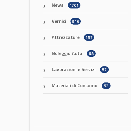
News
4701
Vernici
316
Attrezzature
157
Noleggio Auto
68
Lavorazioni e Servizi
57
Materiali di Consumo
52