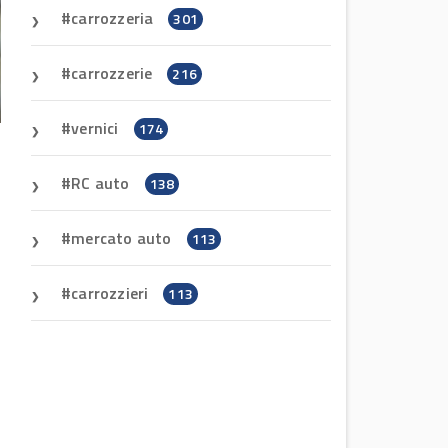
carrozzeria
301
carrozzerie
216
vernici
174
RC auto
138
mercato auto
113
carrozzieri
113