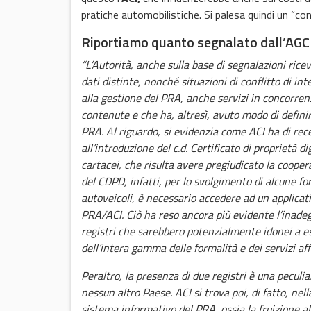
pratiche automobilistiche. Si palesa quindi un “con
Riportiamo quanto segnalato dall’AG
“L’Autorità, anche sulla base di segnalazioni rice
dati distinte, nonché situazioni di conflitto di i
alla gestione del PRA, anche servizi in concorrenz
contenute e che ha, altresì, avuto modo di definire 
PRA. Al riguardo, si evidenzia come ACI ha di rec
all’introduzione del c.d. Certificato di proprietà
cartacei, che risulta avere pregiudicato la coope
del CDPD, infatti, per lo svolgimento di alcune for
autoveicoli, è necessario accedere ad un applicat
PRA/ACI. Ciò ha reso ancora più evidente l’inadeg
registri che sarebbero potenzialmente idonei a ess
dell’intera gamma delle formalità e dei servizi af
Peraltro, la presenza di due registri è una peculi
nessun altro Paese. ACI si trova poi, di fatto, nell
sistema informativo del PRA, ossia la fruizione al