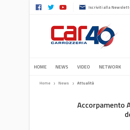
Iscriviti alla Newslett
HOME
NEWS
VIDEO
NETWORK
Home
News
Attualità
❯
❯
Accorpamento AC
d