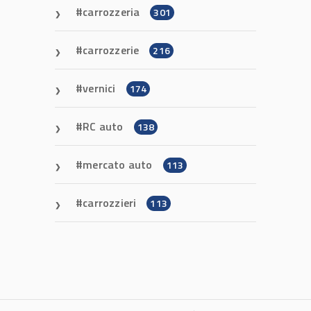
carrozzeria
301
carrozzerie
216
vernici
174
RC auto
138
mercato auto
113
carrozzieri
113