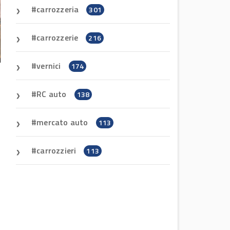
carrozzeria
301
carrozzerie
216
vernici
174
RC auto
138
mercato auto
113
carrozzieri
113