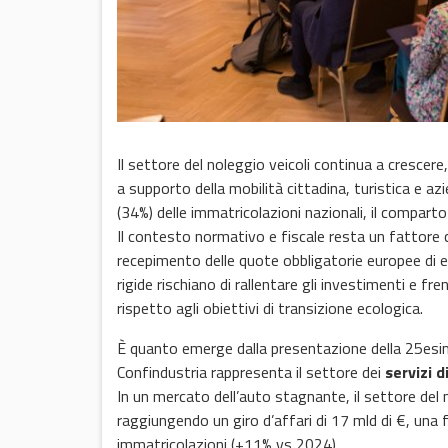
Il settore del noleggio veicoli continua a crescer
a supporto della mobilità cittadina, turistica e azi
(34%) delle immatricolazioni nazionali, il compart
Il contesto normativo e fiscale resta un fattore 
recepimento delle quote obbligatorie europee di el
rigide rischiano di rallentare gli investimenti e f
rispetto agli obiettivi di transizione ecologica.
È quanto emerge dalla presentazione della 25esi
Confindustria rappresenta il settore dei
servizi d
In un mercato dell’auto stagnante, il settore del 
raggiungendo un giro d’affari di 17 mld di €, una f
immatricolazioni (+11% vs 2024).