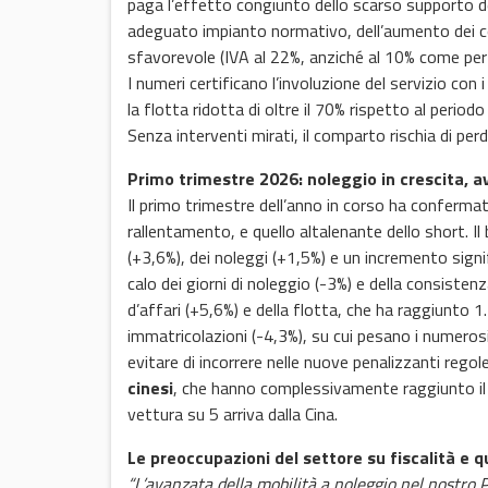
paga l’effetto congiunto dello scarso supporto degl
adeguato impianto normativo, dell’aumento dei costi
sfavorevole (IVA al 22%, anziché al 10% come per 
I numeri certificano l’involuzione del servizio con 
la flotta ridotta di oltre il 70% rispetto al perio
Senza interventi mirati, il comparto rischia di perd
Primo trimestre 2026: noleggio in crescita, a
Il primo trimestre dell’anno in corso ha confermato
rallentamento, e quello altalenante dello short. Il
(+3,6%), dei noleggi (+1,5%) e un incremento sign
calo dei giorni di noleggio (-3%) e della consistenz
d’affari (+5,6%) e della flotta, che ha raggiunto 1.
immatricolazioni (-4,3%), su cui pesano i numeros
evitare di incorrere nelle nuove penalizzanti regol
cinesi
, che hanno complessivamente raggiunto il 1
vettura su 5 arriva dalla Cina.
Le preoccupazioni del settore su fiscalità e q
“L’avanzata della mobilità a noleggio nel nostro 