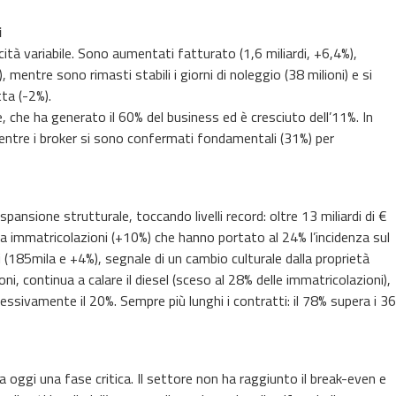
i
cità variabile. Sono aumentati fatturato (1,6 miliardi, +6,4%),
, mentre sono rimasti stabili i giorni di noleggio (38 milioni) e si
ta (-2%).
le, che ha generato il 60% del business ed è cresciuto dell’11%. In
 mentre i broker si sono confermati fondamentali (31%) per
pansione strutturale, toccando livelli record: oltre 13 miliardi di €
mila immatricolazioni (+10%) che hanno portato al 24% l’incidenza sul
ti (185mila e +4%), segnale di un cambio culturale dalla proprietà
oni, continua a calare il diesel (sceso al 28% delle immatricolazioni),
ssivamente il 20%. Sempre più lunghi i contratti: il 78% supera i 36
a oggi una fase critica. Il settore non ha raggiunto il break-even e