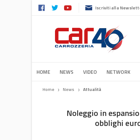
Iscriviti alla Newslett
HOME
NEWS
VIDEO
NETWORK
Home
News
Attualità
❯
❯
Noleggio in espansion
obblighi euro