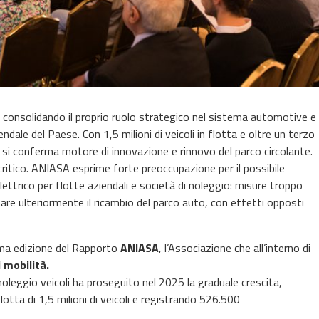
e, consolidando il proprio ruolo strategico nel sistema automotive e
endale del Paese. Con 1,5 milioni di veicoli in flotta e oltre un terzo
o si conferma motore di innovazione e rinnovo del parco circolante.
critico. ANIASA esprime forte preoccupazione per il possibile
ettrico per flotte aziendali e società di noleggio: misure troppo
renare ulteriormente il ricambio del parco auto, con effetti opposti
ma edizione del Rapporto
ANIASA
,
l’Associazione che all’interno di
i mobilità
.
noleggio veicoli ha proseguito nel 2025 la graduale crescita,
lotta di 1,5 milioni di veicoli e registrando 526.500