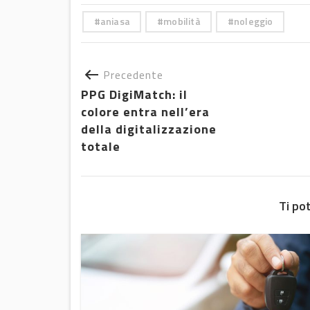
aniasa
mobilità
noleggio
Precedente
PPG DigiMatch: il
colore entra nell’era
della digitalizzazione
totale
Ti po