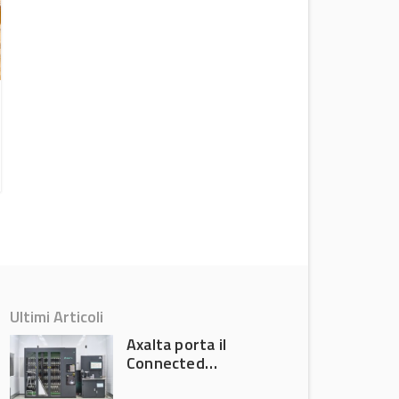
Immatricolazioni: un veicolo su tre è a
noleggio nel primo semestre 2026
Attualità
Ultimi Articoli
Axalta porta il
Connected
Refinish