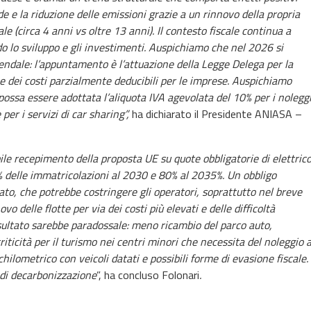
de e la riduzione delle emissioni grazie a un rinnovo della propria
e (circa 4 anni vs oltre 13 anni). Il contesto fiscale continua a
o lo sviluppo e gli investimenti.
Auspichiamo che nel 2026 si
iendale: l’appuntamento è l’attuazione della Legge Delega per la
ne dei costi parzialmente deducibili per le imprese. Auspichiamo
possa essere adottata l’aliquota IVA agevolata del 10% per i nolegg
 per i servizi di car sharing”,
ha dichiarato il Presidente ANIASA –
ile recepimento della proposta UE su quote obbligatorie di elettric
45% delle immatricolazioni al 2030 e 80% al 2035%. Un obbligo
ato, che potrebbe costringere gli operatori, soprattutto nel breve
vo delle flotte per via dei costi più elevati e delle difficoltà
 risultato sarebbe paradossale: meno ricambio del parco auto,
criticità per il turismo nei centri minori che necessita del noleggio 
hilometrico con veicoli datati e possibili forme di evasione fiscale.
 di decarbonizzazione
”, ha concluso Folonari
.