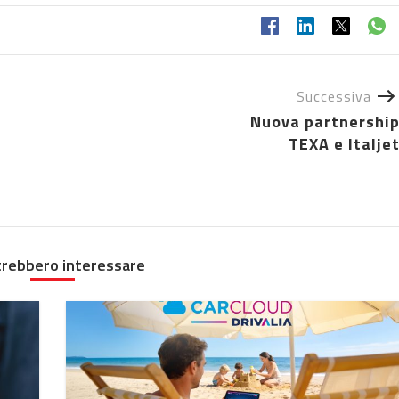
Successiva
Nuova partnershi
TEXA e Italje
trebbero interessare