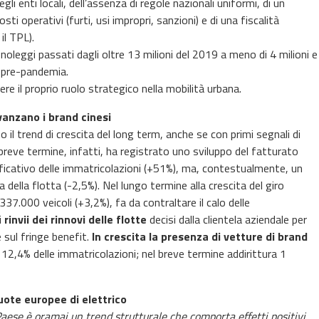
i enti locali, dell’assenza di regole nazionali uniformi, di un
 operativi (furti, usi impropri, sanzioni) e di una fiscalità
il TPL).
i noleggi passati dagli oltre 13 milioni del 2019 a meno di 4 milioni e
do pre-pandemia.
ere il proprio ruolo strategico nella mobilità urbana.
vanzano i brand cinesi
 il trend di crescita del long term, anche se con primi segnali di
 breve termine, infatti, ha registrato uno sviluppo del fatturato
ificativo delle immatricolazioni (+51%), ma, contestualmente, un
a della flotta (-2,5%). Nel lungo termine alla crescita del giro
337.000 veicoli (+3,2%), fa da contraltare il calo delle
i
rinvii dei rinnovi delle flotte
decisi dalla clientela aziendale per
e sul fringe benefit.
In crescita la presenza di vetture di brand
2,4% delle immatricolazioni; nel breve termine addirittura 1
uote europee di elettrico
Paese è oramai un trend strutturale che comporta effetti positivi