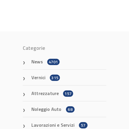
Categorie
News
4701
Vernici
315
Attrezzature
157
Noleggio Auto
68
Lavorazioni e Servizi
57