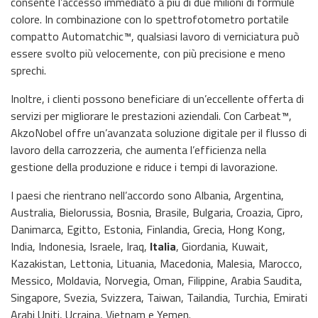
consente l’accesso immediato a più di due milioni di formule
colore. In combinazione con lo spettrofotometro portatile
compatto Automatchic™, qualsiasi lavoro di verniciatura può
essere svolto più velocemente, con più precisione e meno
sprechi.
Inoltre, i clienti possono beneficiare di un’eccellente offerta di
servizi per migliorare le prestazioni aziendali. Con Carbeat™,
AkzoNobel offre un’avanzata soluzione digitale per il flusso di
lavoro della carrozzeria, che aumenta l’efficienza nella
gestione della produzione e riduce i tempi di lavorazione.
I paesi che rientrano nell’accordo sono Albania, Argentina,
Australia, Bielorussia, Bosnia, Brasile, Bulgaria, Croazia, Cipro,
Danimarca, Egitto, Estonia, Finlandia, Grecia, Hong Kong,
India, Indonesia, Israele, Iraq,
Italia
, Giordania, Kuwait,
Kazakistan, Lettonia, Lituania, Macedonia, Malesia, Marocco,
Messico, Moldavia, Norvegia, Oman, Filippine, Arabia Saudita,
Singapore, Svezia, Svizzera, Taiwan, Tailandia, Turchia, Emirati
Arabi Uniti, Ucraina, Vietnam e Yemen.