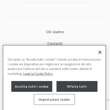
Chi siamo
Contatti
Privacy
Cliccando su “Accetta tutti i cookie”, l'utente accetta di memorizzare
i cookie sul dispositivo per migliorare la navigazione del sito,
Cookies
analizzare l'utilizzo del sito e assistere nelle nostre attività di
marketing.
Leggi la Cookie Policy
Accetta tutti i cookie
Rifiuta tutti
Impostazioni cookie
Carrozzeria è una testata di DBInformation Spa P.IVA 09293820156 | Centro
Direzionale – Strada 4, Palazzo A, Scala 2 – 20057 Assago (MI)