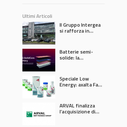
Ultimi Articoli
Il Gruppo Intergea
si rafforza in
Lombardia
Batterie semi-
solide: la
tecnologia che
potrebbe
accelerare la
Speciale Low
rivoluzione
Energy: axalta Fast
dell’auto elettrica
Cure Low Energy: la
tecnologia che
riduce consumi
ARVAL finalizza
energetici e
l’acquisizione di
aumenta la
Athlon
produttività in
carrozzeria