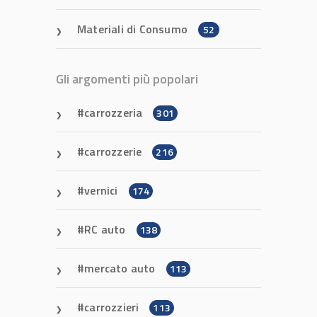
Materiali di Consumo
52
Gli argomenti più popolari
carrozzeria
301
carrozzerie
216
vernici
174
RC auto
138
mercato auto
113
carrozzieri
113