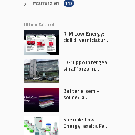
carrozzieri
113
Ultimi Articoli
R-M Low Energy: i
cicli di verniciatura
che riducono
consumi energetici,
tempi e costi in
Il Gruppo Intergea
carrozzeria
si rafforza in
Lombardia
Batterie semi-
solide: la
tecnologia che
potrebbe
accelerare la
Speciale Low
rivoluzione
Energy: axalta Fast
dell’auto elettrica
Cure Low Energy: la