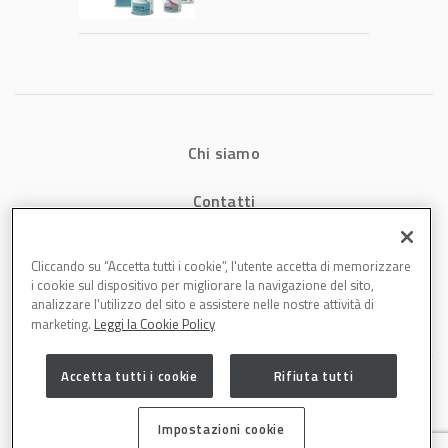
tecnologia che
riduce consumi
energetici e
aumenta la
produttività in
carrozzeria
Chi siamo
Contatti
Privacy
Cliccando su “Accetta tutti i cookie”, l'utente accetta di memorizzare
i cookie sul dispositivo per migliorare la navigazione del sito,
Cookies
analizzare l'utilizzo del sito e assistere nelle nostre attività di
marketing.
Leggi la Cookie Policy
Accetta tutti i cookie
Rifiuta tutti
Impostazioni cookie