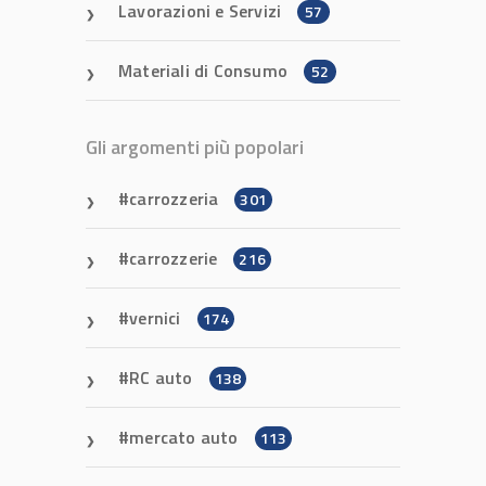
Lavorazioni e Servizi
57
Materiali di Consumo
52
Gli argomenti più popolari
carrozzeria
301
carrozzerie
216
vernici
174
RC auto
138
mercato auto
113