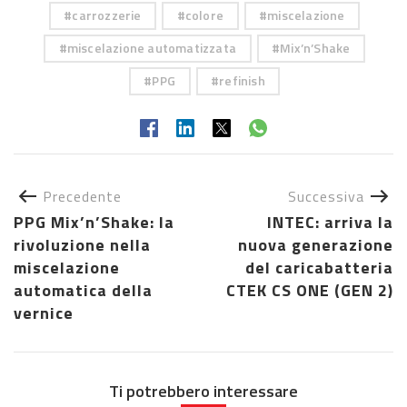
carrozzerie
colore
miscelazione
miscelazione automatizzata
Mix’n’Shake
PPG
refinish
Precedente
Successiva
PPG Mix’n’Shake: la
INTEC: arriva la
rivoluzione nella
nuova generazione
miscelazione
del caricabatteria
automatica della
CTEK CS ONE (GEN 2)
vernice
Ti potrebbero interessare