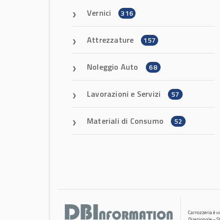
Vernici
316
Attrezzature
157
Noleggio Auto
68
Lavorazioni e Servizi
57
Materiali di Consumo
52
Carrozzeria è 
Direzionale – S