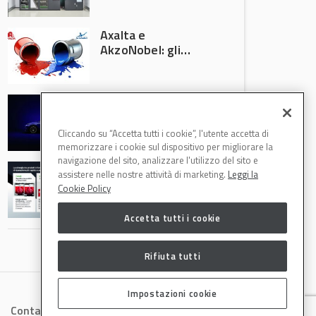
Ecosystem ad
Automechanika
Axalta e
Frankfurt 2026
AkzoNobel: gli
azionisti approvano
la fusione
Colore automotive
personalizzato:
quando la
Cliccando su “Accetta tutti i cookie”, l'utente accetta di
verniciatura
memorizzare i cookie sul dispositivo per migliorare la
diventa ingegneria
navigazione del sito, analizzare l'utilizzo del sito e
R-M Low Energy: i
di precisione
assistere nelle nostre attività di marketing.
Leggi la
cicli di verniciatura
Cookie Policy
che riducono
consumi energetici,
Accetta tutti i cookie
tempi e costi in
carrozzeria
Rifiuta tutti
Impostazioni cookie
Contatti
Privacy
Cookies