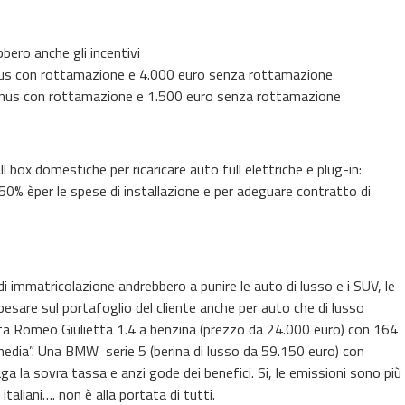
bero anche gli incentivi
nus con rottamazione e 4.000 euro senza rottamazione
onus con rottamazione e 1.500 euro senza rottamazione
all box domestiche per ricaricare auto full elettriche e plug-in:
0% èper le spese di installazione e per adeguare contratto di
i immatricolazione andrebbero a punire le auto di lusso e i SUV, le
r pesare sul portafoglio del cliente anche per auto che di lusso
a Romeo Giulietta 1.4 a benzina (prezzo da 24.000 euro) con 164
edia”. Una BMW serie 5 (berina di lusso da 59.150 euro) con
a la sovra tassa e anzi gode dei benefici. Si, le emissioni sono più
italiani…. non è alla portata di tutti.