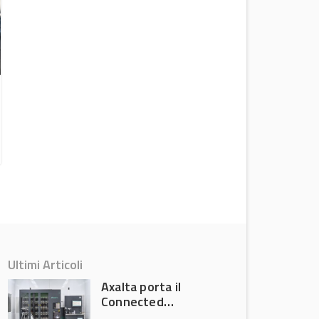
Auto elettriche: Fiat 500e con
agevolazioni per il clienti con ISEE
sotto i 30.000 euro
News
Ultimi Articoli
Axalta porta il
Connected
Refinish