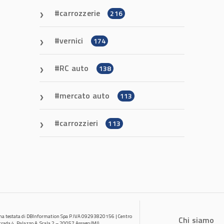
carrozzerie
216
vernici
174
RC auto
138
mercato auto
113
carrozzieri
113
una testata di DBInformation Spa P.IVA 09293820156 | Centro
Chi siamo
trada 4, Palazzo A, Scala 2 – 20057 Assago (MI)