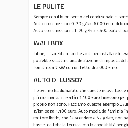
LE PULITE
Sempre con il buon senso del condizionale ci sareb
Auto con emissioni 0-20 g/km 6.000 euro di bo
Auto con emissioni 21-70 g/km 2.500 euro di b
WALLBOX
Infine, ci sarebbero anche aiuti per installare le w
potrebbe scattare una detrazione di imposta del 5
fornitura a 7 kW con un tetto di 3.000 euro.
AUTO DI LUSSO?
Il Governo ha dichiarato che queste nuove tasse d
più inquinanti. In realtà i 1.100 euro finiscono pe
proprio non sono. Facciamo qualche esempio… Alf
g/km paga 1.100 euro. Auto media da famiglia “m
motore ibrido, che fa scendere a 47 g/km, non pag
basse, da tabella tecnica, ma la appetibilità per gli 