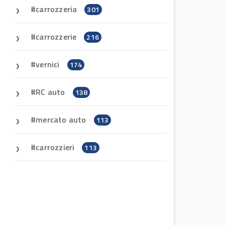
carrozzeria
301
carrozzerie
216
vernici
174
RC auto
138
mercato auto
113
carrozzieri
113