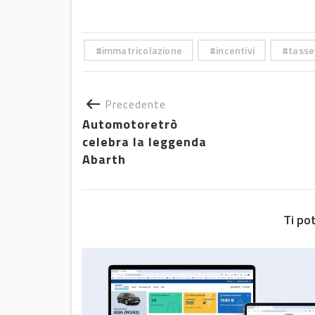
immatricolazione
incentivi
tasse
Precedente
Automotoretrò
celebra la leggenda
Abarth
Ti po