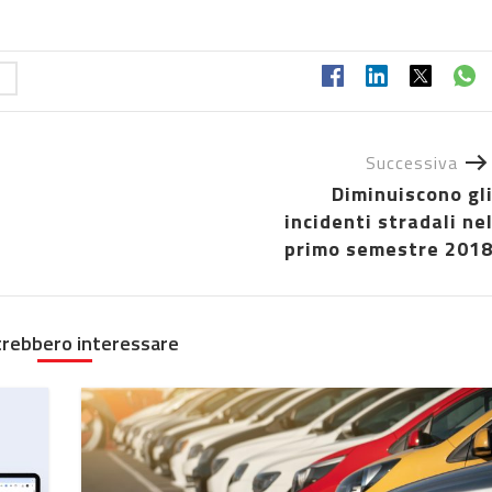
Successiva
Diminuiscono gl
incidenti stradali ne
primo semestre 201
trebbero interessare